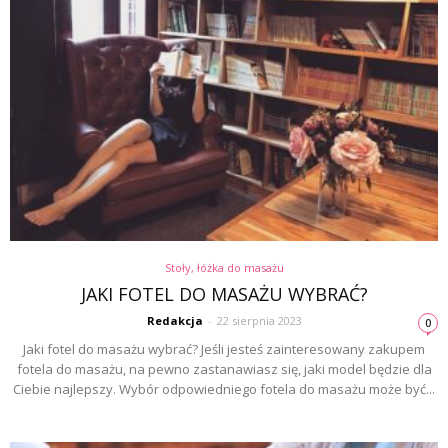
Stoły, łóżka do masażu
JAKI FOTEL DO MASAŻU WYBRAĆ?
Redakcja
-
22 sierpnia 2023
0
Jaki fotel do masażu wybrać? Jeśli jesteś zainteresowany zakupem
fotela do masażu, na pewno zastanawiasz się, jaki model będzie dla
Ciebie najlepszy. Wybór odpowiedniego fotela do masażu może być...