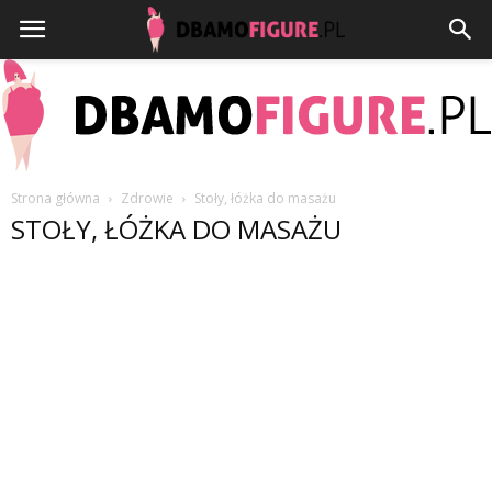
Strona główna
Zdrowie
Stoły, łóżka do masażu
STOŁY, ŁÓŻKA DO MASAŻU
Dbamofigure.pl