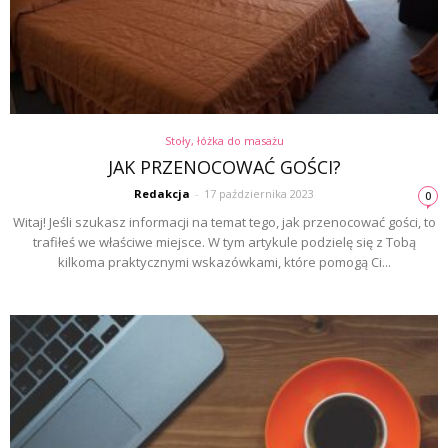
Stoły, łóżka do masażu
JAK PRZENOCOWAĆ GOŚCI?
Redakcja
-
17 października 2023
0
Witaj! Jeśli szukasz informacji na temat tego, jak przenocować gości, to
trafiłeś we właściwe miejsce. W tym artykule podzielę się z Tobą
kilkoma praktycznymi wskazówkami, które pomogą Ci...