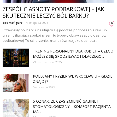
ZESPÓŁ CIASNOTY PODBARKOWEJ – JAK
SKUTECZNIE LECZYĆ BÓL BARKU?
dbamofigure
-
4 listopada 2025
0
Przewlekły ból barku, nasilający się podczas podnoszenia ręki lub
uniemożliwiający spokojny sen, to typowy objaw zespołu ciasnoty
podbarkowej. To schorzenie, znane również jako ciasnota...
TRENING PERSONALNY DLA KOBIET – CZEGO
MOŻESZ SIĘ SPODZIEWAĆ I DLACZEGO...
29 października 2025
POLECANY FRYZJER WE WROCŁAWIU – GDZIE
ZNAJDĘ?
5 września 2025
5 OZNAK, ŻE CZAS ZMIENIĆ GABINET
STOMATOLOGICZNY – KOMFORT PACJENTA
MA...