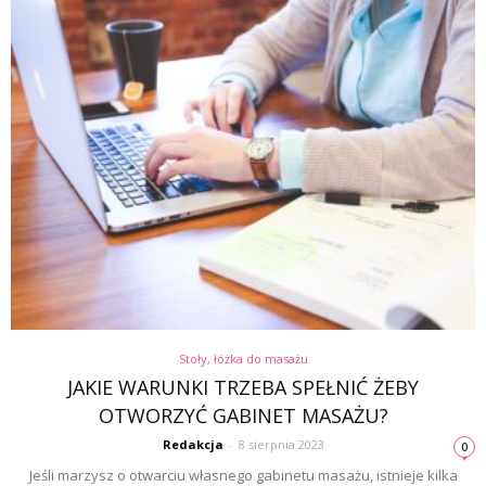
Stoły, łóżka do masażu
JAKIE WARUNKI TRZEBA SPEŁNIĆ ŻEBY
OTWORZYĆ GABINET MASAŻU?
Redakcja
-
8 sierpnia 2023
0
Jeśli marzysz o otwarciu własnego gabinetu masażu, istnieje kilka