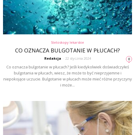
Stetoskopy lekarskie
CO OZNACZA BULGOTANIE W PŁUCACH?
Redakcja
-
22 stycznia 2024
0
Co oznacza bulgotanie w płucach? Jeśli kiedykolwiek doświadczyłeś
bulgotania w płucach, wiesz, że może to być nieprzyjemne i
niepokojące uczucie. Bulgotanie w płucach może mieć różne przyczyny
i może...