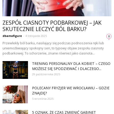
ZESPÓŁ CIASNOTY PODBARKOWEJ – JAK
SKUTECZNIE LECZYĆ BÓL BARKU?
dbamofigure
-
4 listopada 2025
0
Przewlekły ból barku, nasilający się podczas podnoszenia ręki lub
uniemożliwiający spokojny sen, to typowy objaw zespołu ciasnoty
podbarkowej. To schorzenie, znane również jako ciasnota...
TRENING PERSONALNY DLA KOBIET – CZEGO
MOŻESZ SIĘ SPODZIEWAĆ I DLACZEGO...
29 października 2025
POLECANY FRYZJER WE WROCŁAWIU – GDZIE
ZNAJDĘ?
5 września 2025
5 OZNAK, ŻE CZAS ZMIENIĆ GABINET