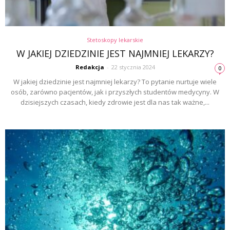
Stetoskopy lekarskie
W JAKIEJ DZIEDZINIE JEST NAJMNIEJ LEKARZY?
Redakcja
-
22 stycznia 2024
0
W jakiej dziedzinie jest najmniej lekarzy? To pytanie nurtuje wiele
osób, zarówno pacjentów, jak i przyszłych studentów medycyny. W
dzisiejszych czasach, kiedy zdrowie jest dla nas tak ważne,...