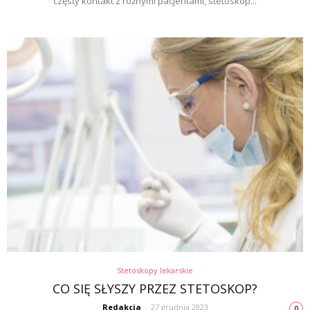
częsty kontakt z różnymi pacjentami, stetoskop...
Stetoskopy lekarskie
CO SIĘ SŁYSZY PRZEZ STETOSKOP?
Redakcja
-
27 grudnia 2023
0