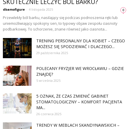
SKUTECZNIE LECZYĆ BÓL BARKU?
dbamofigure
-
4 listopada 2025
0
Przewlekły ból barku, nasilający się podczas podnoszenia ręki lub
uniemożliwiający spokojny sen, to typowy objaw zespołu ciasnoty
podbarkowej. To schorzenie, znane również jako ciasnota...
TRENING PERSONALNY DLA KOBIET – CZEGO
MOŻESZ SIĘ SPODZIEWAĆ I DLACZEGO...
29 października 2025
POLECANY FRYZJER WE WROCŁAWIU – GDZIE
ZNAJDĘ?
5 września 2025
5 OZNAK, ŻE CZAS ZMIENIĆ GABINET
STOMATOLOGICZNY – KOMFORT PACJENTA
MA...
26 czerwca 2025
TRENDY W MEBLACH SKANDYNAWSKICH –