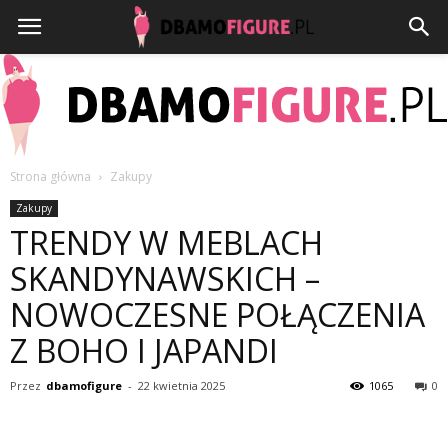
Strona główna
Zakupy
Dbamofigure.pl
Zakupy
TRENDY W MEBLACH
SKANDYNAWSKICH –
NOWOCZESNE POŁĄCZENIA
Z BOHO I JAPANDI
Przez
dbamofigure
-
22 kwietnia 2025
1065
0