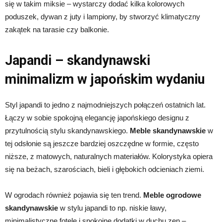
się w takim miksie – wystarczy dodać kilka kolorowych
poduszek, dywan z juty i lampiony, by stworzyć klimatyczny
zakątek na tarasie czy balkonie.
Japandi – skandynawski
minimalizm w japońskim wydaniu
Styl japandi to jedno z najmodniejszych połączeń ostatnich lat.
Łączy w sobie spokojną elegancję japońskiego designu z
przytulnością stylu skandynawskiego.
Meble skandynawskie
w
tej odsłonie są jeszcze bardziej oszczędne w formie, często
niższe, z matowych, naturalnych materiałów. Kolorystyka opiera
się na beżach, szarościach, bieli i głębokich odcieniach ziemi.
W ogrodach również pojawia się ten trend.
Meble ogrodowe
skandynawskie
w stylu japandi to np. niskie ławy,
minimalistyczne fotele i spokojne dodatki w duchu zen –