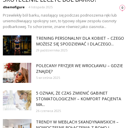
dbamofigure
-
4 listopada 2025
0
Przewlekły ból barku, nasilający się podczas podnoszenia ręki lub
uniemożliwiający spokojny sen, to typowy objaw zespołu ciasnoty
podbarkowej. To schorzenie, znane również jako ciasnota...
TRENING PERSONALNY DLA KOBIET – CZEGO
MOŻESZ SIĘ SPODZIEWAĆ I DLACZEGO...
29 października 2025
POLECANY FRYZJER WE WROCŁAWIU – GDZIE
ZNAJDĘ?
5 września 2025
5 OZNAK, ŻE CZAS ZMIENIĆ GABINET
STOMATOLOGICZNY – KOMFORT PACJENTA
MA...
26 czerwca 2025
TRENDY W MEBLACH SKANDYNAWSKICH –
NOWOCZESNE POŁĄCZENIA Z BOHO I