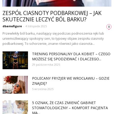
ZESPÓŁ CIASNOTY PODBARKOWEJ – JAK
SKUTECZNIE LECZYĆ BÓL BARKU?
dbamofigure
-
4 listopada 2025
0
Przewlekły ból barku, nasilający się podczas podnoszenia ręki lub
uniemożliwiający spokojny sen, to typowy objaw zespołu ciasnoty
podbarkowej. To schorzenie, znane również jako ciasnota...
TRENING PERSONALNY DLA KOBIET – CZEGO
MOŻESZ SIĘ SPODZIEWAĆ I DLACZEGO...
29 października 2025
POLECANY FRYZJER WE WROCŁAWIU – GDZIE
ZNAJDĘ?
5 września 2025
5 OZNAK, ŻE CZAS ZMIENIĆ GABINET
STOMATOLOGICZNY – KOMFORT PACJENTA
MA...