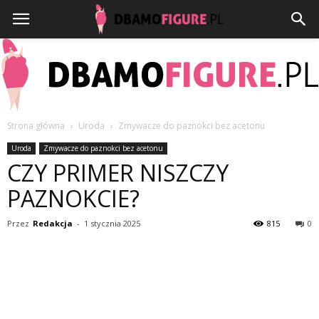
Strona główna
Uroda
Zmywacze do paznokci bez acetonu
Dbamofigure.pl
Uroda
Zmywacze do paznokci bez acetonu
CZY PRIMER NISZCZY
PAZNOKCIE?
Przez
Redakcja
-
1 stycznia 2025
815
0