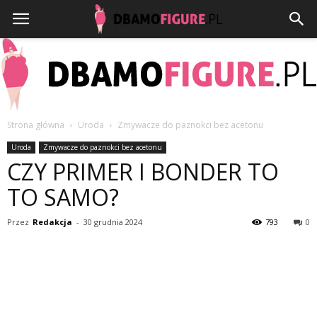
Strona główna
Uroda
Zmywacze do paznokci bez acetonu
Dbamofigure.pl
Uroda
Zmywacze do paznokci bez acetonu
CZY PRIMER I BONDER TO
TO SAMO?
Przez
Redakcja
-
30 grudnia 2024
793
0