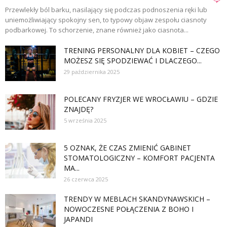
Przewlekły ból barku, nasilający się podczas podnoszenia ręki lub
uniemożliwiający spokojny sen, to typowy objaw zespołu ciasnoty
podbarkowej. To schorzenie, znane również jako ciasnota...
TRENING PERSONALNY DLA KOBIET – CZEGO
MOŻESZ SIĘ SPODZIEWAĆ I DLACZEGO...
29 października 2025
POLECANY FRYZJER WE WROCŁAWIU – GDZIE
ZNAJDĘ?
5 września 2025
5 OZNAK, ŻE CZAS ZMIENIĆ GABINET
STOMATOLOGICZNY – KOMFORT PACJENTA
MA...
26 czerwca 2025
TRENDY W MEBLACH SKANDYNAWSKICH –
NOWOCZESNE POŁĄCZENIA Z BOHO I
JAPANDI