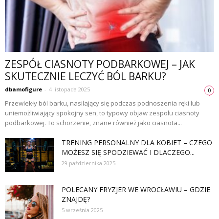
ZESPÓŁ CIASNOTY PODBARKOWEJ – JAK
SKUTECZNIE LECZYĆ BÓL BARKU?
dbamofigure
-
4 listopada 2025
0
Przewlekły ból barku, nasilający się podczas podnoszenia ręki lub
uniemożliwiający spokojny sen, to typowy objaw zespołu ciasnoty
podbarkowej. To schorzenie, znane również jako ciasnota...
TRENING PERSONALNY DLA KOBIET – CZEGO
MOŻESZ SIĘ SPODZIEWAĆ I DLACZEGO...
29 października 2025
POLECANY FRYZJER WE WROCŁAWIU – GDZIE
ZNAJDĘ?
5 września 2025