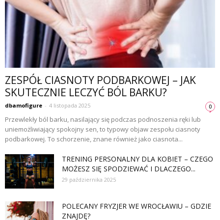
ZESPÓŁ CIASNOTY PODBARKOWEJ – JAK
SKUTECZNIE LECZYĆ BÓL BARKU?
dbamofigure
-
4 listopada 2025
0
Przewlekły ból barku, nasilający się podczas podnoszenia ręki lub
uniemożliwiający spokojny sen, to typowy objaw zespołu ciasnoty
podbarkowej. To schorzenie, znane również jako ciasnota...
TRENING PERSONALNY DLA KOBIET – CZEGO
MOŻESZ SIĘ SPODZIEWAĆ I DLACZEGO...
29 października 2025
POLECANY FRYZJER WE WROCŁAWIU – GDZIE
ZNAJDĘ?