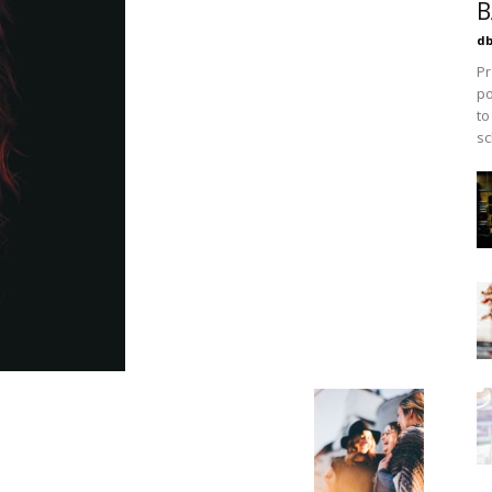
B
db
Pr
po
to
sc