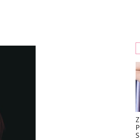
Z
P
S