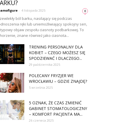
ARKU?
amofigure
-
4 listopada 2025
0
zewlekły ból barku, nasilający się podczas
dnoszenia ręki lub uniemożliwiający spokojny sen,
 typowy objaw zespołu ciasnoty podbarkowej. To
horzenie, znane również jako ciasnota...
TRENING PERSONALNY DLA
KOBIET – CZEGO MOŻESZ SIĘ
SPODZIEWAĆ I DLACZEGO...
29 października 2025
POLECANY FRYZJER WE
WROCŁAWIU – GDZIE ZNAJDĘ?
5 września 2025
5 OZNAK, ŻE CZAS ZMIENIĆ
GABINET STOMATOLOGICZNY
– KOMFORT PACJENTA MA...
26 czerwca 2025