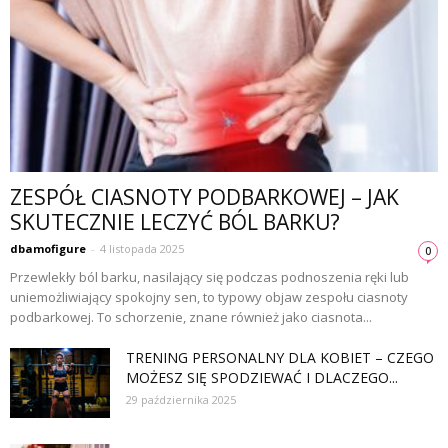
ZESPÓŁ CIASNOTY PODBARKOWEJ – JAK
SKUTECZNIE LECZYĆ BÓL BARKU?
dbamofigure
-
4 listopada 2025
0
Przewlekły ból barku, nasilający się podczas podnoszenia ręki lub
uniemożliwiający spokojny sen, to typowy objaw zespołu ciasnoty
podbarkowej. To schorzenie, znane również jako ciasnota...
TRENING PERSONALNY DLA KOBIET – CZEGO
MOŻESZ SIĘ SPODZIEWAĆ I DLACZEGO...
29 października 2025