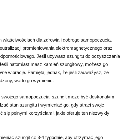
ych właściwościach dla zdrowia i dobrego samopoczucia.
utralizacji promieniowania elektromagnetycznego oraz
dpornościowego. Jeśli używasz szungitu do oczyszczania
 Jeśli natomiast masz kamień szungitowy, możesz go
wne wibracje. Pamiętaj jednak, że jeśli zauważysz, że
kodzony, warto go wymienić.
ę swojego samopoczucia, szungit może być doskonałym
zać stan szungitu i wymieniać go, gdy straci swoje
 się pełnymi korzyściami, jakie oferuje ten niezwykły
mieniać szungit co 3-4 tygodnie, aby utrzymać jego