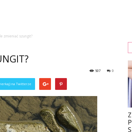
le zmieniać szungit?
UNGIT?
507
0
ierkaj) na Twitterze
Z
P
S