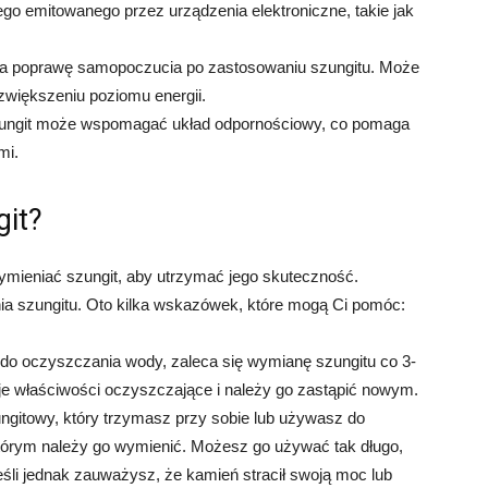
o emitowanego przez urządzenia elektroniczne, takie jak
za poprawę samopoczucia po zastosowaniu szungitu. Może
 zwiększeniu poziomu energii.
ungit może wspomagać układ odpornościowy, co pomaga
mi.
git?
wymieniać szungit, aby utrzymać jego skuteczność.
ia szungitu. Oto kilka wskazówek, które mogą Ci pomóc:
 do oczyszczania wody, zaleca się wymianę szungitu co 3-
oje właściwości oczyszczające i należy go zastąpić nowym.
ngitowy, który trzymasz przy sobie lub używasz do
którym należy go wymienić. Możesz go używać tak długo,
Jeśli jednak zauważysz, że kamień stracił swoją moc lub