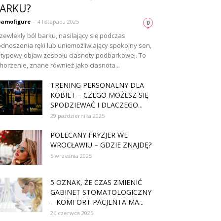
ARKU?
amofigure
-
4 listopada 2025
0
zewlekły ból barku, nasilający się podczas
dnoszenia ręki lub uniemożliwiający spokojny sen,
 typowy objaw zespołu ciasnoty podbarkowej. To
horzenie, znane również jako ciasnota...
TRENING PERSONALNY DLA
KOBIET – CZEGO MOŻESZ SIĘ
SPODZIEWAĆ I DLACZEGO...
29 października 2025
POLECANY FRYZJER WE
WROCŁAWIU – GDZIE ZNAJDĘ?
5 września 2025
5 OZNAK, ŻE CZAS ZMIENIĆ
GABINET STOMATOLOGICZNY
– KOMFORT PACJENTA MA...
26 czerwca 2025