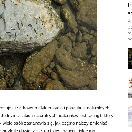
B
db
Pr
po
to
sc
resuje się zdrowym stylem życia i poszukuje naturalnych
dnym z takich naturalnych materiałów jest szungit, który
 wiele osób zastanawia się, jak często należy zmieniać
rtykule dowiesz się, co to jest szungit, jakie ma