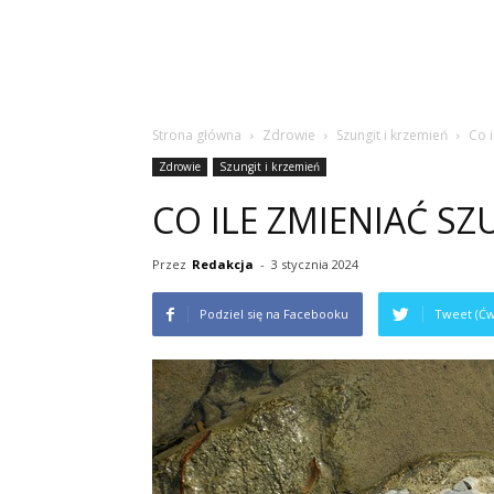
Strona główna
Zdrowie
Szungit i krzemień
Co i
Zdrowie
Szungit i krzemień
CO ILE ZMIENIAĆ SZ
Przez
Redakcja
-
3 stycznia 2024
Podziel się na Facebooku
Tweet (Ćw