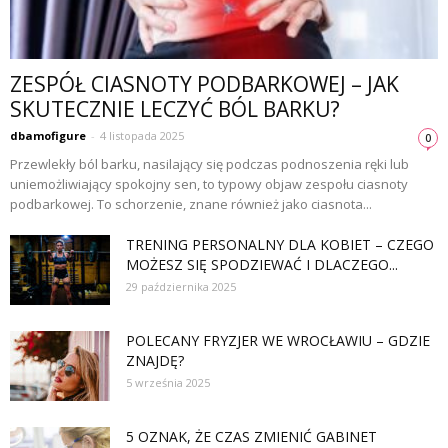
ZESPÓŁ CIASNOTY PODBARKOWEJ – JAK
SKUTECZNIE LECZYĆ BÓL BARKU?
dbamofigure
-
4 listopada 2025
0
Przewlekły ból barku, nasilający się podczas podnoszenia ręki lub
uniemożliwiający spokojny sen, to typowy objaw zespołu ciasnoty
podbarkowej. To schorzenie, znane również jako ciasnota...
TRENING PERSONALNY DLA KOBIET – CZEGO
MOŻESZ SIĘ SPODZIEWAĆ I DLACZEGO...
29 października 2025
POLECANY FRYZJER WE WROCŁAWIU – GDZIE
ZNAJDĘ?
5 września 2025
5 OZNAK, ŻE CZAS ZMIENIĆ GABINET