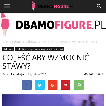
Strona główna
Zdrowie
Leki bez recepty na stawy, mięśnie i kości
Dbamofigure.pl
Zdrowie
Leki bez recepty na stawy, mięśnie i kości
CO JEŚĆ ABY WZMOCNIĆ
STAWY?
Przez
Redakcja
-
6 grudnia 2023
460
0