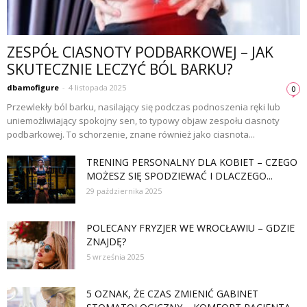
ZESPÓŁ CIASNOTY PODBARKOWEJ – JAK
SKUTECZNIE LECZYĆ BÓL BARKU?
dbamofigure
-
4 listopada 2025
0
Przewlekły ból barku, nasilający się podczas podnoszenia ręki lub
uniemożliwiający spokojny sen, to typowy objaw zespołu ciasnoty
podbarkowej. To schorzenie, znane również jako ciasnota...
TRENING PERSONALNY DLA KOBIET – CZEGO
MOŻESZ SIĘ SPODZIEWAĆ I DLACZEGO...
29 października 2025
POLECANY FRYZJER WE WROCŁAWIU – GDZIE
ZNAJDĘ?
5 września 2025
5 OZNAK, ŻE CZAS ZMIENIĆ GABINET