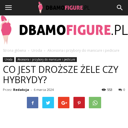
Strona główna
Uroda
Akcesoria i przybory do manicure i pedicure
Dbamofigure.pl
Uroda
Akcesoria i przybory do manicure i pedicure
CO JEST DROŻSZE ŻELE CZY
HYBRYDY?
Przez
Redakcja
-
6 marca 2024
553
0