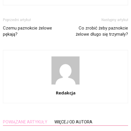
Poprzedni artykuł
Następny artykuł
Czemu paznokcie żelowe
Co zrobić żeby paznokcie
pękają?
żelowe długo się trzymały?
Redakcja
POWIĄZANE ARTYKUŁY
WIĘCEJ OD AUTORA