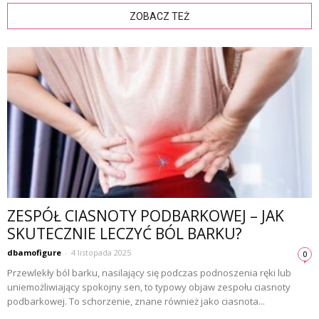
ZOBACZ TEŻ
ZESPÓŁ CIASNOTY PODBARKOWEJ – JAK
SKUTECZNIE LECZYĆ BÓL BARKU?
dbamofigure
-
4 listopada 2025
0
Przewlekły ból barku, nasilający się podczas podnoszenia ręki lub
uniemożliwiający spokojny sen, to typowy objaw zespołu ciasnoty
podbarkowej. To schorzenie, znane również jako ciasnota...