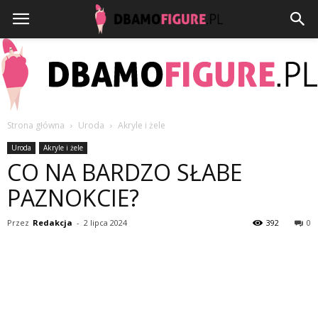
Strona główna
Uroda
Akryle i żele
Dbamofigure.pl
Uroda
Akryle i żele
CO NA BARDZO SŁABE
PAZNOKCIE?
Przez
Redakcja
-
2 lipca 2024
392
0