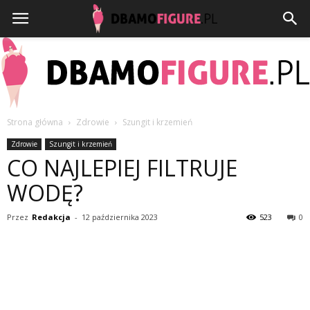
Strona główna
Zdrowie
Szungit i krzemień
Dbamofigure.pl
Zdrowie
Szungit i krzemień
CO NAJLEPIEJ FILTRUJE
WODĘ?
Przez
Redakcja
-
12 października 2023
523
0