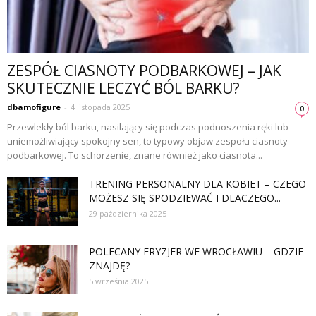
ZESPÓŁ CIASNOTY PODBARKOWEJ – JAK
SKUTECZNIE LECZYĆ BÓL BARKU?
dbamofigure
-
4 listopada 2025
0
Przewlekły ból barku, nasilający się podczas podnoszenia ręki lub
uniemożliwiający spokojny sen, to typowy objaw zespołu ciasnoty
podbarkowej. To schorzenie, znane również jako ciasnota...
TRENING PERSONALNY DLA KOBIET – CZEGO
MOŻESZ SIĘ SPODZIEWAĆ I DLACZEGO...
29 października 2025
POLECANY FRYZJER WE WROCŁAWIU – GDZIE
ZNAJDĘ?
5 września 2025