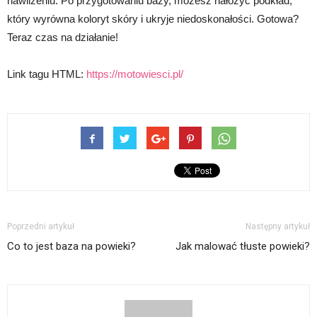
nawilżeniu. Po przygotowaniu bazy, możesz nałożyć podkład,
który wyrówna koloryt skóry i ukryje niedoskonałości. Gotowa?
Teraz czas na działanie!
Link tagu HTML:
https://motowiesci.pl/
Poprzedni artykuł
Następny artykuł
Co to jest baza na powieki?
Jak malować tłuste powieki?