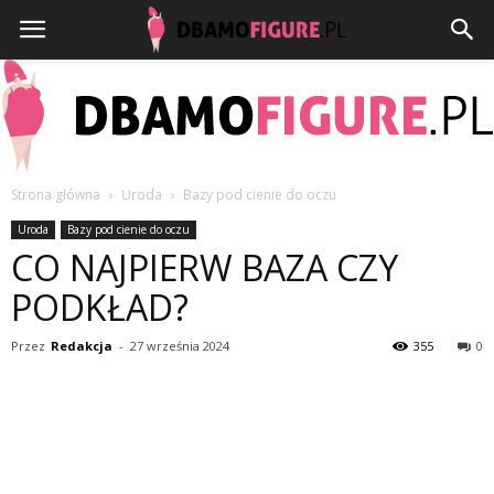
Strona główna
Uroda
Bazy pod cienie do oczu
Dbamofigure.pl
Uroda
Bazy pod cienie do oczu
CO NAJPIERW BAZA CZY
PODKŁAD?
Przez
Redakcja
-
27 września 2024
355
0