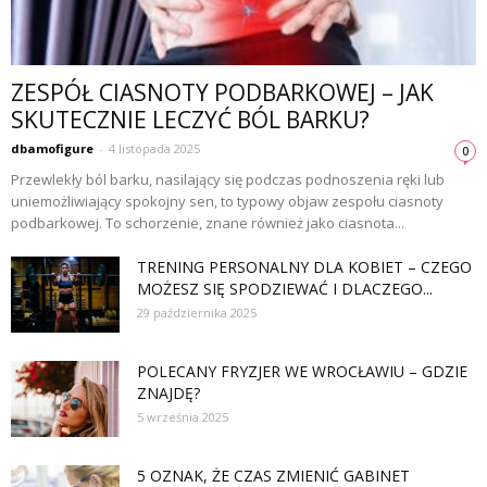
ZESPÓŁ CIASNOTY PODBARKOWEJ – JAK
SKUTECZNIE LECZYĆ BÓL BARKU?
dbamofigure
-
4 listopada 2025
0
Przewlekły ból barku, nasilający się podczas podnoszenia ręki lub
uniemożliwiający spokojny sen, to typowy objaw zespołu ciasnoty
podbarkowej. To schorzenie, znane również jako ciasnota...
TRENING PERSONALNY DLA KOBIET – CZEGO
MOŻESZ SIĘ SPODZIEWAĆ I DLACZEGO...
29 października 2025
POLECANY FRYZJER WE WROCŁAWIU – GDZIE
ZNAJDĘ?
5 września 2025
5 OZNAK, ŻE CZAS ZMIENIĆ GABINET