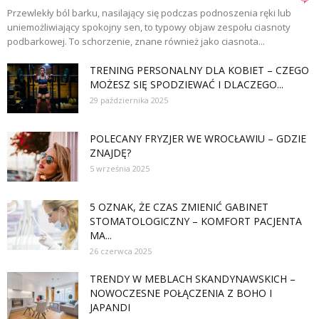
Przewlekły ból barku, nasilający się podczas podnoszenia ręki lub
uniemożliwiający spokojny sen, to typowy objaw zespołu ciasnoty
podbarkowej. To schorzenie, znane również jako ciasnota...
TRENING PERSONALNY DLA KOBIET – CZEGO
MOŻESZ SIĘ SPODZIEWAĆ I DLACZEGO...
29 października 2025
POLECANY FRYZJER WE WROCŁAWIU – GDZIE
ZNAJDĘ?
5 września 2025
5 OZNAK, ŻE CZAS ZMIENIĆ GABINET
STOMATOLOGICZNY – KOMFORT PACJENTA
MA...
26 czerwca 2025
TRENDY W MEBLACH SKANDYNAWSKICH –
NOWOCZESNE POŁĄCZENIA Z BOHO I
JAPANDI