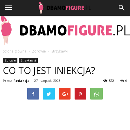
Strona główna
Zdrowie
Strzykawki
Dbamofigure.pl
Zdrowie
Strzykawki
CO TO JEST INIEKCJA?
Przez
Redakcja
-
27 listopada 2023
522
0