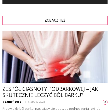
ZOBACZ TEŻ
ZESPÓŁ CIASNOTY PODBARKOWEJ – JAK
SKUTECZNIE LECZYĆ BÓL BARKU?
dbamofigure
-
4 listopada 2025
0
Przewlekły ból barku, nasilający się podczas podnoszenia ręki lub