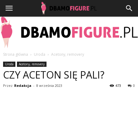
Strona główna
Uroda
Acetony, removery
Dbamofigure.pl
Uroda
Acetony, removery
CZY ACETON SIĘ PALI?
Przez
Redakcja
-
8 września 2023
473
0