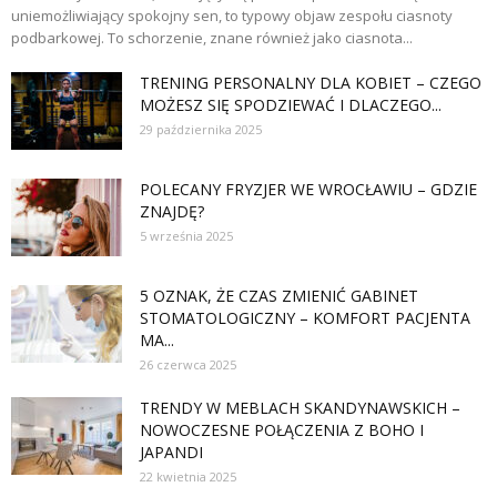
uniemożliwiający spokojny sen, to typowy objaw zespołu ciasnoty
podbarkowej. To schorzenie, znane również jako ciasnota...
TRENING PERSONALNY DLA KOBIET – CZEGO
MOŻESZ SIĘ SPODZIEWAĆ I DLACZEGO...
29 października 2025
POLECANY FRYZJER WE WROCŁAWIU – GDZIE
ZNAJDĘ?
5 września 2025
5 OZNAK, ŻE CZAS ZMIENIĆ GABINET
STOMATOLOGICZNY – KOMFORT PACJENTA
MA...
26 czerwca 2025
TRENDY W MEBLACH SKANDYNAWSKICH –
NOWOCZESNE POŁĄCZENIA Z BOHO I
JAPANDI
22 kwietnia 2025