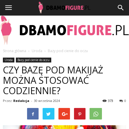
Strona główna
Uroda
Bazy pod cienie do oczu
Dbamofigure.pl
Uroda
Bazy pod cienie do oczu
CZY BAZĘ POD MAKIJAŻ
MOŻNA STOSOWAĆ
CODZIENNIE?
Przez
Redakcja
-
30 września 2024
373
0