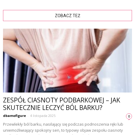
ZOBACZ TEŻ
ZESPÓŁ CIASNOTY PODBARKOWEJ – JAK
SKUTECZNIE LECZYĆ BÓL BARKU?
dbamofigure
-
4 listopada 2025
0
Przewlekły ból barku, nasilający się podczas podnoszenia ręki lub
uniemożliwiający spokojny sen, to typowy objaw zespołu ciasnoty