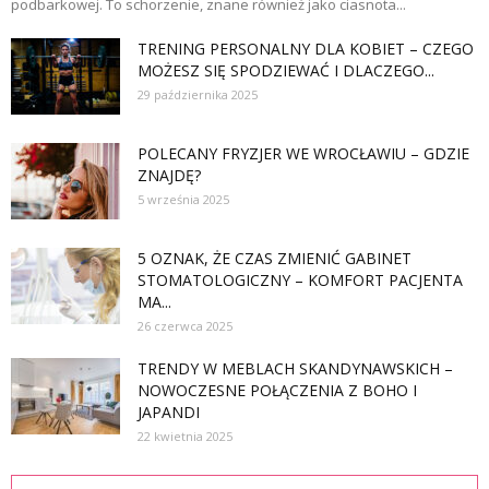
podbarkowej. To schorzenie, znane również jako ciasnota...
TRENING PERSONALNY DLA KOBIET – CZEGO
MOŻESZ SIĘ SPODZIEWAĆ I DLACZEGO...
29 października 2025
POLECANY FRYZJER WE WROCŁAWIU – GDZIE
ZNAJDĘ?
5 września 2025
5 OZNAK, ŻE CZAS ZMIENIĆ GABINET
STOMATOLOGICZNY – KOMFORT PACJENTA
MA...
26 czerwca 2025
TRENDY W MEBLACH SKANDYNAWSKICH –
NOWOCZESNE POŁĄCZENIA Z BOHO I
JAPANDI
22 kwietnia 2025