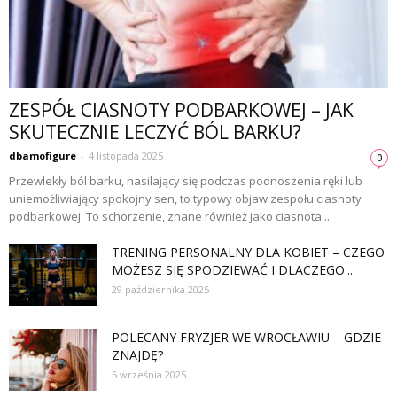
ZESPÓŁ CIASNOTY PODBARKOWEJ – JAK
SKUTECZNIE LECZYĆ BÓL BARKU?
dbamofigure
-
4 listopada 2025
0
Przewlekły ból barku, nasilający się podczas podnoszenia ręki lub
uniemożliwiający spokojny sen, to typowy objaw zespołu ciasnoty
podbarkowej. To schorzenie, znane również jako ciasnota...
TRENING PERSONALNY DLA KOBIET – CZEGO
MOŻESZ SIĘ SPODZIEWAĆ I DLACZEGO...
29 października 2025
POLECANY FRYZJER WE WROCŁAWIU – GDZIE
ZNAJDĘ?
5 września 2025