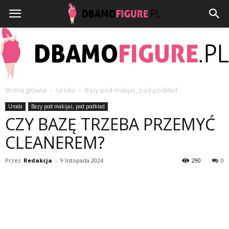
Strona główna
Uroda
Bazy pod makijaż, pod podkład
Dbamofigure.pl
Uroda
Bazy pod makijaż, pod podkład
CZY BAZĘ TRZEBA PRZEMYĆ
CLEANEREM?
Przez
Redakcja
-
9 listopada 2024
290
0