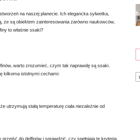
 stworzeń na naszej planecie. Ich elegancka sylwetka,
ają, że są obiektem zainteresowania zarówno naukowców,
finy to właśnie ssaki?
finów, warto zrozumieć, czym tak naprawdę są ssaki.
Ka
ię kilkoma istotnymi cechami:
że utrzymują stałą temperaturę ciała niezależnie od
rzejść do delfinów i sprawdzić, czy spełniają te kryteria.