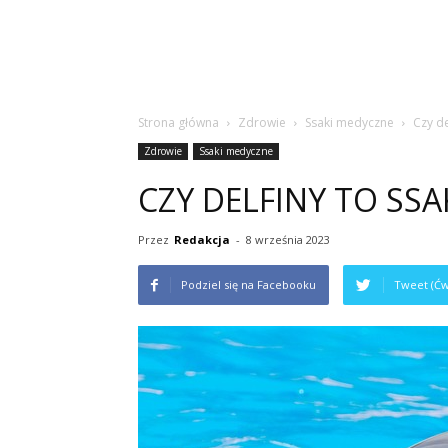
Strona główna
Zdrowie
Ssaki medyczne
Czy de
Zdrowie
Ssaki medyczne
CZY DELFINY TO SSA
Przez
Redakcja
-
8 września 2023
Podziel się na Facebooku
Tweet (Ćw