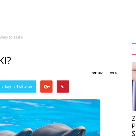
lfiny to ssaki?
KI?
463
0
ierkaj) na Twitterze
Z
P
S