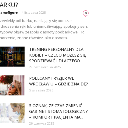
ARKU?
amofigure
-
4 listopada 2025
0
zewlekły ból barku, nasilający się podczas
dnoszenia ręki lub uniemożliwiający spokojny sen,
 typowy objaw zespołu ciasnoty podbarkowej. To
horzenie, znane również jako ciasnota...
TRENING PERSONALNY DLA
KOBIET – CZEGO MOŻESZ SIĘ
SPODZIEWAĆ I DLACZEGO...
29 października 2025
POLECANY FRYZJER WE
WROCŁAWIU – GDZIE ZNAJDĘ?
5 września 2025
5 OZNAK, ŻE CZAS ZMIENIĆ
GABINET STOMATOLOGICZNY
– KOMFORT PACJENTA MA...
26 czerwca 2025