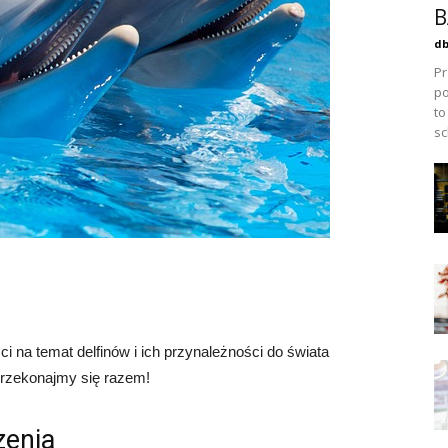
B
db
Pr
po
to
sc
ci na temat delfinów i ich przynależności do świata
Przekonajmy się razem!
zenia