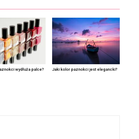
paznokci wydłuża palce?
Jaki kolor paznokci jest elegancki?