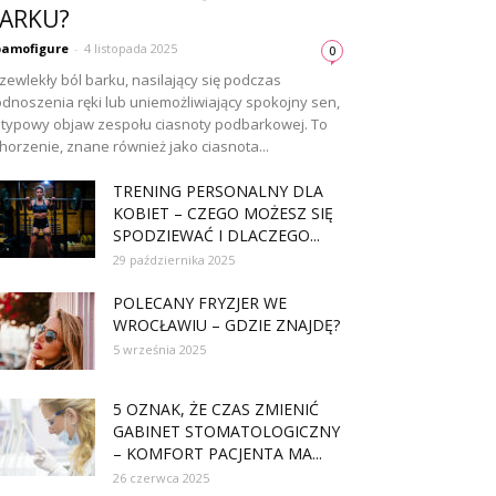
ARKU?
amofigure
-
4 listopada 2025
0
zewlekły ból barku, nasilający się podczas
dnoszenia ręki lub uniemożliwiający spokojny sen,
 typowy objaw zespołu ciasnoty podbarkowej. To
horzenie, znane również jako ciasnota...
TRENING PERSONALNY DLA
KOBIET – CZEGO MOŻESZ SIĘ
SPODZIEWAĆ I DLACZEGO...
29 października 2025
POLECANY FRYZJER WE
WROCŁAWIU – GDZIE ZNAJDĘ?
5 września 2025
5 OZNAK, ŻE CZAS ZMIENIĆ
GABINET STOMATOLOGICZNY
– KOMFORT PACJENTA MA...
26 czerwca 2025