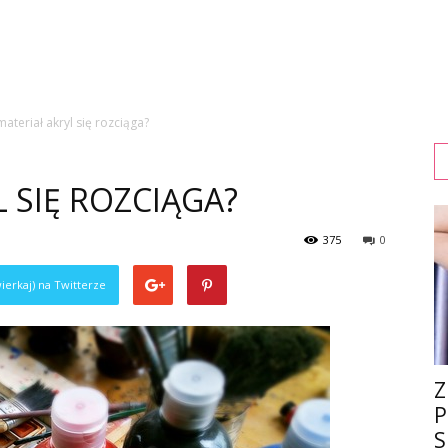
materiał akryl się rozciąga?
 SIĘ ROZCIĄGA?
375
0
ierkaj) na Twitterze
Z
P
S