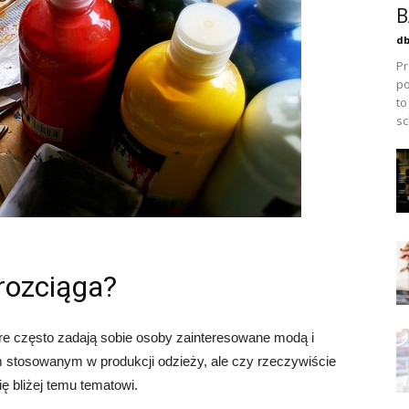
B
db
Pr
po
to
sc
 rozciąga?
tóre często zadają sobie osoby zainteresowane modą i
m stosowanym w produkcji odzieży, ale czy rzeczywiście
ę bliżej temu tematowi.