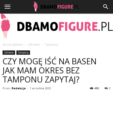
Strona główna
Zdrowie
Tampony
Dbamofigure.pl
Zdrowie
Tampony
CZY MOGĘ IŚĆ NA BASEN
JAK MAM OKRES BEZ
TAMPONU ZAPYTAJ?
Przez
Redakcja
-
1 września 2023
490
0