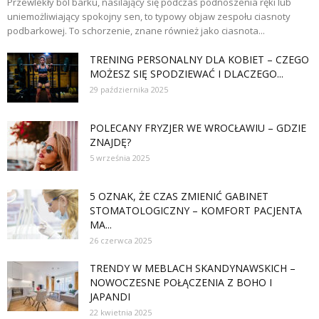
Przewlekły ból barku, nasilający się podczas podnoszenia ręki lub
uniemożliwiający spokojny sen, to typowy objaw zespołu ciasnoty
podbarkowej. To schorzenie, znane również jako ciasnota...
TRENING PERSONALNY DLA KOBIET – CZEGO
MOŻESZ SIĘ SPODZIEWAĆ I DLACZEGO...
29 października 2025
POLECANY FRYZJER WE WROCŁAWIU – GDZIE
ZNAJDĘ?
5 września 2025
5 OZNAK, ŻE CZAS ZMIENIĆ GABINET
STOMATOLOGICZNY – KOMFORT PACJENTA
MA...
26 czerwca 2025
TRENDY W MEBLACH SKANDYNAWSKICH –
NOWOCZESNE POŁĄCZENIA Z BOHO I
JAPANDI
22 kwietnia 2025