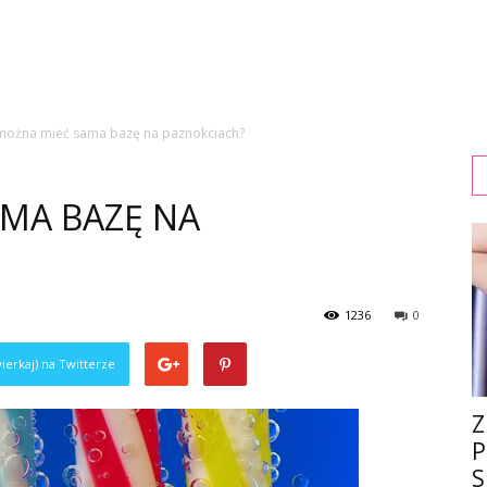
można mieć sama bazę na paznokciach?
AMA BAZĘ NA
1236
0
ierkaj) na Twitterze
Z
P
S