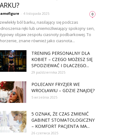
ARKU?
amofigure
-
4 listopada 2025
0
zewlekły ból barku, nasilający się podczas
dnoszenia ręki lub uniemożliwiający spokojny sen,
 typowy objaw zespołu ciasnoty podbarkowej. To
horzenie, znane również jako ciasnota...
TRENING PERSONALNY DLA
KOBIET – CZEGO MOŻESZ SIĘ
SPODZIEWAĆ I DLACZEGO...
29 października 2025
POLECANY FRYZJER WE
WROCŁAWIU – GDZIE ZNAJDĘ?
5 września 2025
5 OZNAK, ŻE CZAS ZMIENIĆ
GABINET STOMATOLOGICZNY
– KOMFORT PACJENTA MA...
26 czerwca 2025