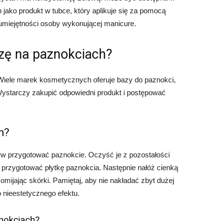
ub jako produkt w tubce, który aplikuje się za pomocą
i umiejętności osoby wykonującej manicure.
ę na paznokciach?
iele marek kosmetycznych oferuje bazy do paznokci,
starczy zakupić odpowiedni produkt i postępować
h?
rw przygotować paznokcie. Oczyść je z pozostałości
 przygotować płytkę paznokcia. Następnie nałóż cienką
mijając skórki. Pamiętaj, aby nie nakładać zbyt dużej
 nieestetycznego efektu.
znokciach?