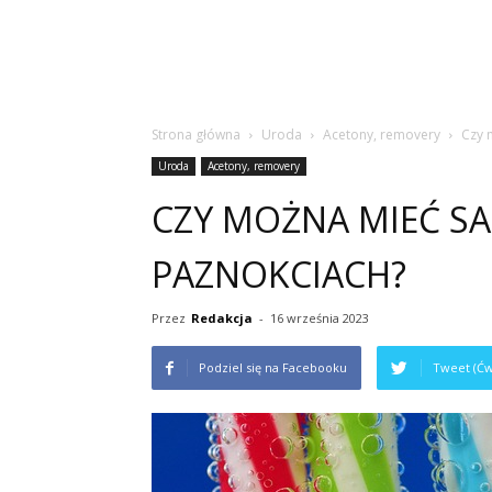
Strona główna
Uroda
Acetony, removery
Czy 
Uroda
Acetony, removery
CZY MOŻNA MIEĆ S
PAZNOKCIACH?
Przez
Redakcja
-
16 września 2023
Podziel się na Facebooku
Tweet (Ćw