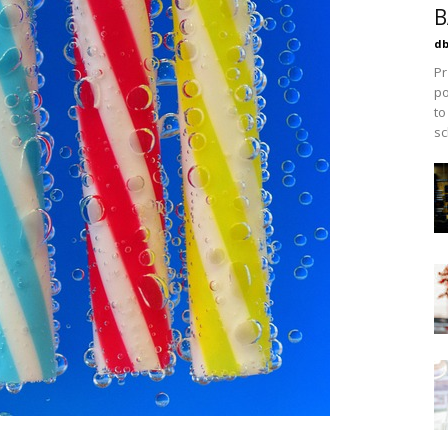
B
db
Pr
po
to
sc