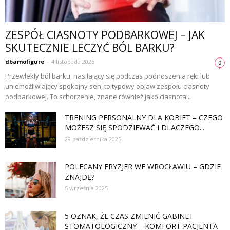
ZESPÓŁ CIASNOTY PODBARKOWEJ – JAK
SKUTECZNIE LECZYĆ BÓL BARKU?
dbamofigure
-
4 listopada 2025
0
Przewlekły ból barku, nasilający się podczas podnoszenia ręki lub
uniemożliwiający spokojny sen, to typowy objaw zespołu ciasnoty
podbarkowej. To schorzenie, znane również jako ciasnota...
TRENING PERSONALNY DLA KOBIET – CZEGO
MOŻESZ SIĘ SPODZIEWAĆ I DLACZEGO...
29 października 2025
POLECANY FRYZJER WE WROCŁAWIU – GDZIE
ZNAJDĘ?
5 września 2025
5 OZNAK, ŻE CZAS ZMIENIĆ GABINET
STOMATOLOGICZNY – KOMFORT PACJENTA