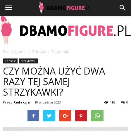
Strona główna
Zdrowie
Strzykawki
Dbamofigure.pl
Zdrowie
Strzykawki
CZY MOŻNA UŻYĆ DWA
RAZY TEJ SAMEJ
STRZYKAWKI?
Przez
Redakcja
-
10 września 2023
416
0