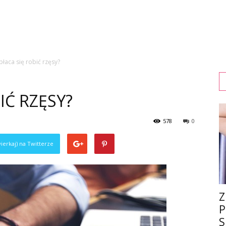
płaca się robić rzęsy?
IĆ RZĘSY?
578
0
ierkaj) na Twitterze
Z
P
S