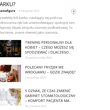
ARKU?
amofigure
-
4 listopada 2025
0
zewlekły ból barku, nasilający się podczas
dnoszenia ręki lub uniemożliwiający spokojny sen,
 typowy objaw zespołu ciasnoty podbarkowej. To
horzenie, znane również jako ciasnota...
TRENING PERSONALNY DLA
KOBIET – CZEGO MOŻESZ SIĘ
SPODZIEWAĆ I DLACZEGO...
29 października 2025
POLECANY FRYZJER WE
WROCŁAWIU – GDZIE ZNAJDĘ?
5 września 2025
5 OZNAK, ŻE CZAS ZMIENIĆ
GABINET STOMATOLOGICZNY
– KOMFORT PACJENTA MA...
26 czerwca 2025