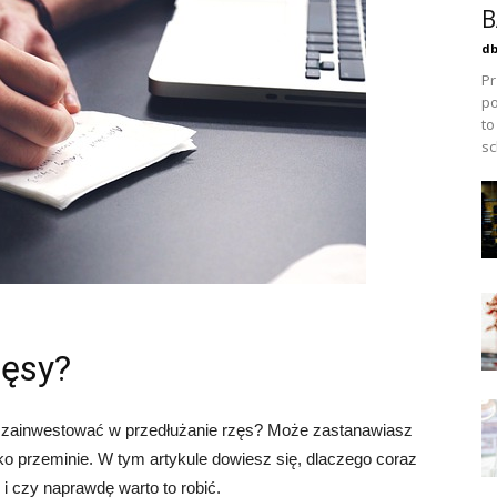
B
db
Pr
po
to
sc
zęsy?
o zainwestować w przedłużanie rzęs? Może zastanawiasz
ybko przeminie. W tym artykule dowiesz się, dlaczego coraz
 i czy naprawdę warto to robić.