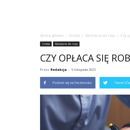
Strona główna
Uroda
Akcesoria do rzęs
Czy o
Uroda
Akcesoria do rzęs
CZY OPŁACA SIĘ ROB
Przez
Redakcja
-
5 listopada 2023
Podziel się na Facebooku
Tweet (Ćw