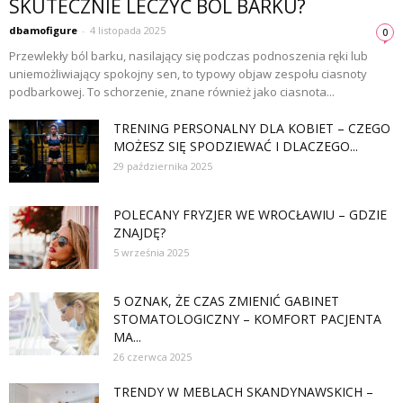
SKUTECZNIE LECZYĆ BÓL BARKU?
dbamofigure
-
4 listopada 2025
0
Przewlekły ból barku, nasilający się podczas podnoszenia ręki lub
uniemożliwiający spokojny sen, to typowy objaw zespołu ciasnoty
podbarkowej. To schorzenie, znane również jako ciasnota...
TRENING PERSONALNY DLA KOBIET – CZEGO
MOŻESZ SIĘ SPODZIEWAĆ I DLACZEGO...
29 października 2025
POLECANY FRYZJER WE WROCŁAWIU – GDZIE
ZNAJDĘ?
5 września 2025
5 OZNAK, ŻE CZAS ZMIENIĆ GABINET
STOMATOLOGICZNY – KOMFORT PACJENTA
MA...
26 czerwca 2025
TRENDY W MEBLACH SKANDYNAWSKICH –