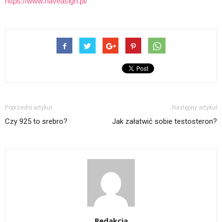
https://www.haveasign.pl/
Poprzedni artykuł
Następny artykuł
Czy 925 to srebro?
Jak załatwić sobie testosteron?
Redakcja