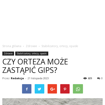
Strona główna
Zdrowie
Stabilizatory, ortezy, opaski
Zdrowie
Stabilizatory, ortezy, opaski
CZY ORTEZA MOŻE
ZASTĄPIĆ GIPS?
Przez
Redakcja
-
21 listopada 2023
609
0