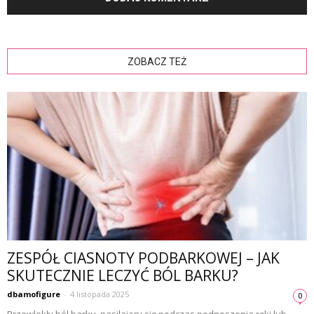
ZOBACZ TEŻ
ZESPÓŁ CIASNOTY PODBARKOWEJ – JAK
SKUTECZNIE LECZYĆ BÓL BARKU?
dbamofigure
-
4 listopada 2025
0
Przewlekły ból barku, nasilający się podczas podnoszenia ręki lub