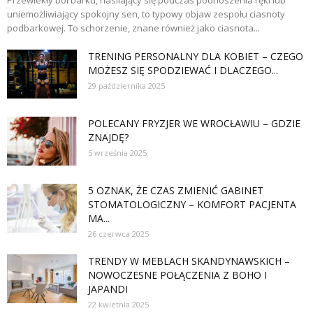
uniemożliwiający spokojny sen, to typowy objaw zespołu ciasnoty
podbarkowej. To schorzenie, znane również jako ciasnota...
TRENING PERSONALNY DLA KOBIET – CZEGO
MOŻESZ SIĘ SPODZIEWAĆ I DLACZEGO...
29 października 2025
POLECANY FRYZJER WE WROCŁAWIU – GDZIE
ZNAJDĘ?
5 września 2025
5 OZNAK, ŻE CZAS ZMIENIĆ GABINET
STOMATOLOGICZNY – KOMFORT PACJENTA
MA...
26 czerwca 2025
TRENDY W MEBLACH SKANDYNAWSKICH –
NOWOCZESNE POŁĄCZENIA Z BOHO I
JAPANDI
22 kwietnia 2025