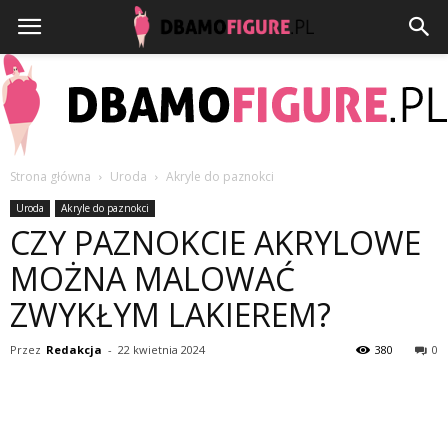
Strona główna
Uroda
Akryle do paznokci
Dbamofigure.pl
Uroda
Akryle do paznokci
CZY PAZNOKCIE AKRYLOWE
MOŻNA MALOWAĆ
ZWYKŁYM LAKIEREM?
Przez
Redakcja
-
22 kwietnia 2024
380
0