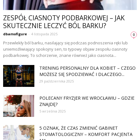
ZESPÓŁ CIASNOTY PODBARKOWEJ – JAK
SKUTECZNIE LECZYĆ BÓL BARKU?
dbamofigure
-
4 listopada 2025
0
Przewlekły ból barku, nasilający się podczas podnoszenia ręki lub
uniemożliwiający spokojny sen, to typowy objaw zespołu ciasnoty
podbarkowej. To schorzenie, znane również jako ciasnota...
TRENING PERSONALNY DLA KOBIET – CZEGO
MOŻESZ SIĘ SPODZIEWAĆ I DLACZEGO...
29 października 2025
POLECANY FRYZJER WE WROCŁAWIU – GDZIE
ZNAJDĘ?
5 września 2025
5 OZNAK, ŻE CZAS ZMIENIĆ GABINET
STOMATOLOGICZNY – KOMFORT PACJENTA