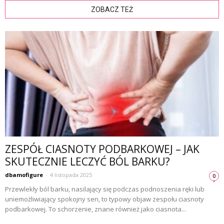
ZOBACZ TEŻ
ZESPÓŁ CIASNOTY PODBARKOWEJ – JAK
SKUTECZNIE LECZYĆ BÓL BARKU?
dbamofigure
-
4 listopada 2025
0
Przewlekły ból barku, nasilający się podczas podnoszenia ręki lub
uniemożliwiający spokojny sen, to typowy objaw zespołu ciasnoty
podbarkowej. To schorzenie, znane również jako ciasnota...