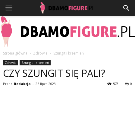
Strona główna
Zdrowie
Szungit i krzemień
Dbamofigure.pl
Zdrowie
Szungit i krzemień
CZY SZUNGIT SIĘ PALI?
Przez
Redakcja
-
26 lipca 2023
578
0