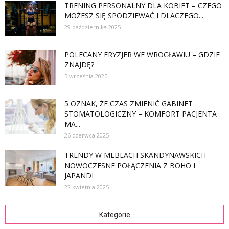
TRENING PERSONALNY DLA KOBIET – CZEGO
MOŻESZ SIĘ SPODZIEWAĆ I DLACZEGO...
29 października 2025
POLECANY FRYZJER WE WROCŁAWIU – GDZIE
ZNAJDĘ?
5 września 2025
5 OZNAK, ŻE CZAS ZMIENIĆ GABINET
STOMATOLOGICZNY – KOMFORT PACJENTA
MA...
26 czerwca 2025
TRENDY W MEBLACH SKANDYNAWSKICH –
NOWOCZESNE POŁĄCZENIA Z BOHO I
JAPANDI
22 kwietnia 2025
Kategorie