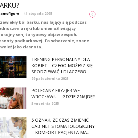
ARKU?
amofigure
-
4 listopada 2025
0
zewlekły ból barku, nasilający się podczas
odnoszenia ręki lub uniemożliwiający
pokojny sen, to typowy objaw zespołu
iasnoty podbarkowej. To schorzenie, znane
wnież jako ciasnota...
TRENING PERSONALNY DLA
KOBIET – CZEGO MOŻESZ SIĘ
SPODZIEWAĆ I DLACZEGO...
29 października 2025
POLECANY FRYZJER WE
WROCŁAWIU – GDZIE ZNAJDĘ?
5 września 2025
5 OZNAK, ŻE CZAS ZMIENIĆ
GABINET STOMATOLOGICZNY
– KOMFORT PACJENTA MA...