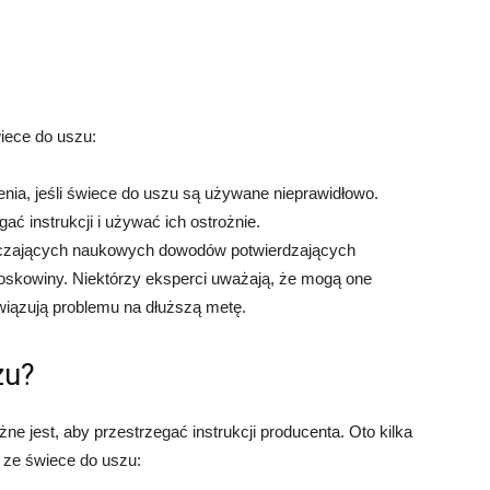
iece do uszu:
enia, jeśli świece do uszu są używane nieprawidłowo.
ać instrukcji i używać ich ostrożnie.
czających naukowych dowodów potwierdzających
skowiny. Niektórzy eksperci uważają, że mogą one
związują problemu na dłuższą metę.
zu?
ne jest, aby przestrzegać instrukcji producenta. Oto kilka
ze świece do uszu: