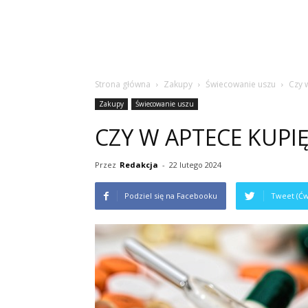
Strona główna
Zakupy
Świecowanie uszu
Czy 
Zakupy
Świecowanie uszu
CZY W APTECE KUPI
Przez
Redakcja
-
22 lutego 2024
Podziel się na Facebooku
Tweet (Ćw