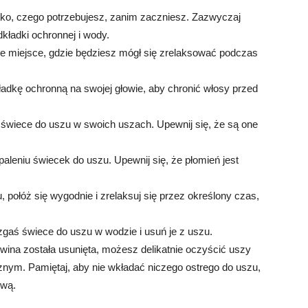
tko, czego potrzebujesz, zanim zaczniesz. Zazwyczaj
kładki ochronnej i wody.
jne miejsce, gdzie będziesz mógł się zrelaksować podczas
dkę ochronną na swojej głowie, aby chronić włosy przed
 świece do uszu w swoich uszach. Upewnij się, że są one
leniu świecek do uszu. Upewnij się, że płomień jest
, połóż się wygodnie i zrelaksuj się przez określony czas,
zgaś świece do uszu w wodzie i usuń je z uszu.
ina została usunięta, możesz delikatnie oczyścić uszy
cznym. Pamiętaj, aby nie wkładać niczego ostrego do uszu,
ową.