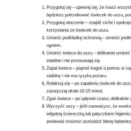
Przygotuj się – upewnij się, że masz wszys
będziesz potrzebować świecek do uszu, pod
Przygotuj otoczenie – znajdź ciche i spoko
korzystania ze świecek do uszu.
Umieść podkładkę ochronną – umieść podkła
ogniem.
Umieść świece do uszu – delikatnie umieść
stabilne i nie przesuwają się.
Zapal świece – poproś kogoś o pomoc w zapa
stabilny i nie ma ryzyka pożaru.
Relaksuj się – po zapaleniu świecek do uszu
zazwyczaj około 10-15 minut.
Zgaś świece – po upływie czasu, delikatnie 
Wyczyść uszy – jeśli zauważysz, że woskow
wilgotną ściereczką lub patyczkiem higieni
ponieważ możesz uszkodzić błonę bębenk