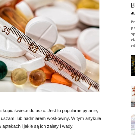
B
db
Pr
p
s
c
ró
 kupić świece do uszu. Jest to popularne pytanie,
 uszami lub nadmiarem woskowiny. W tym artykule
ptekach i jakie są ich zalety i wady.