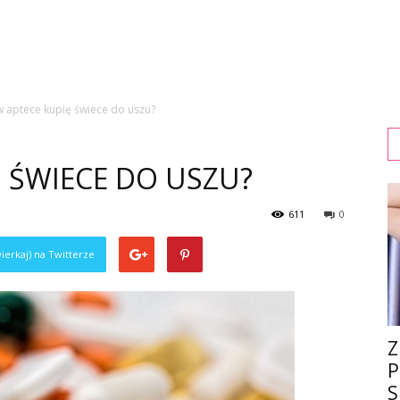
w aptece kupię świece do uszu?
Ę ŚWIECE DO USZU?
611
0
ierkaj) na Twitterze
Z
P
S