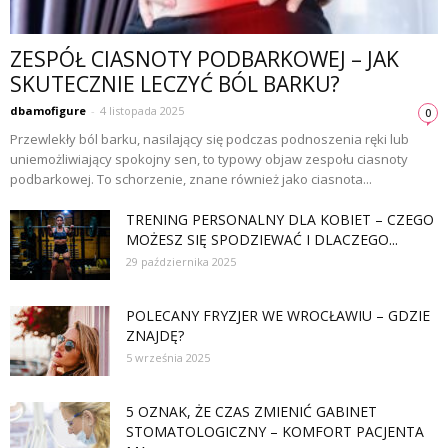
ZESPÓŁ CIASNOTY PODBARKOWEJ – JAK
SKUTECZNIE LECZYĆ BÓL BARKU?
dbamofigure
-
4 listopada 2025
0
Przewlekły ból barku, nasilający się podczas podnoszenia ręki lub
uniemożliwiający spokojny sen, to typowy objaw zespołu ciasnoty
podbarkowej. To schorzenie, znane również jako ciasnota...
TRENING PERSONALNY DLA KOBIET – CZEGO
MOŻESZ SIĘ SPODZIEWAĆ I DLACZEGO...
29 października 2025
POLECANY FRYZJER WE WROCŁAWIU – GDZIE
ZNAJDĘ?
5 września 2025
5 OZNAK, ŻE CZAS ZMIENIĆ GABINET
STOMATOLOGICZNY – KOMFORT PACJENTA