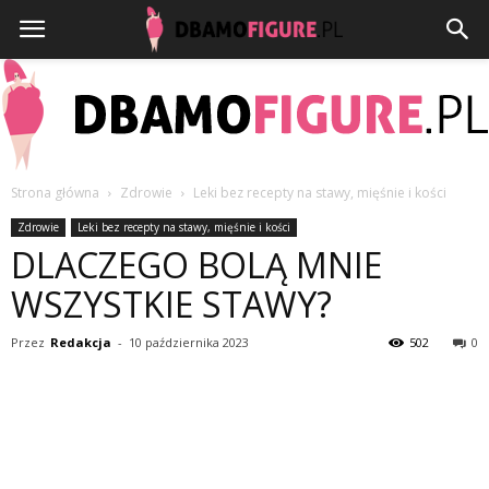
Strona główna
Zdrowie
Leki bez recepty na stawy, mięśnie i kości
Dbamofigure.pl
Zdrowie
Leki bez recepty na stawy, mięśnie i kości
DLACZEGO BOLĄ MNIE
WSZYSTKIE STAWY?
Przez
Redakcja
-
10 października 2023
502
0