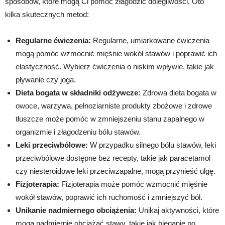
sposobów, które mogą Ci pomóc złagodzić dolegliwości. Oto
kilka skutecznych metod:
Regularne ćwiczenia:
Regularne, umiarkowane ćwiczenia
mogą pomóc wzmocnić mięśnie wokół stawów i poprawić ich
elastyczność. Wybierz ćwiczenia o niskim wpływie, takie jak
pływanie czy joga.
Dieta bogata w składniki odżywcze:
Zdrowa dieta bogata w
owoce, warzywa, pełnoziarniste produkty zbożowe i zdrowe
tłuszcze może pomóc w zmniejszeniu stanu zapalnego w
organizmie i złagodzeniu bólu stawów.
Leki przeciwbólowe:
W przypadku silnego bólu stawów, leki
przeciwbólowe dostępne bez recepty, takie jak paracetamol
czy niesteroidowe leki przeciwzapalne, mogą przynieść ulgę.
Fizjoterapia:
Fizjoterapia może pomóc wzmocnić mięśnie
wokół stawów, poprawić ich ruchomość i zmniejszyć ból.
Unikanie nadmiernego obciążenia:
Unikaj aktywności, które
mogą nadmiernie obciążać stawy, takie jak bieganie po