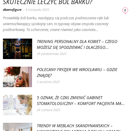
SKUTECZNIE LECZYĆ BÓL BARKU?
dbamofigure
-
4 listopada 2025
0
Przewlekły ból barku, nasilający się podczas podnoszenia ręki lub
uniemożliwiający spokojny sen, to typowy objaw zespołu ciasnoty
podbarkowej. To schorzenie, znane również jako ciasnota...
TRENING PERSONALNY DLA KOBIET – CZEGO
MOŻESZ SIĘ SPODZIEWAĆ I DLACZEGO...
29 października 2025
POLECANY FRYZJER WE WROCŁAWIU – GDZIE
ZNAJDĘ?
5 września 2025
5 OZNAK, ŻE CZAS ZMIENIĆ GABINET
STOMATOLOGICZNY – KOMFORT PACJENTA MA...
26 czerwca 2025
TRENDY W MEBLACH SKANDYNAWSKICH –