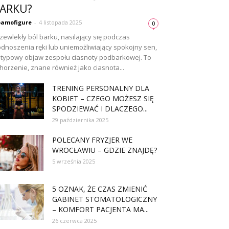
ARKU?
amofigure
-
4 listopada 2025
0
zewlekły ból barku, nasilający się podczas
dnoszenia ręki lub uniemożliwiający spokojny sen,
 typowy objaw zespołu ciasnoty podbarkowej. To
horzenie, znane również jako ciasnota...
TRENING PERSONALNY DLA
KOBIET – CZEGO MOŻESZ SIĘ
SPODZIEWAĆ I DLACZEGO...
29 października 2025
POLECANY FRYZJER WE
WROCŁAWIU – GDZIE ZNAJDĘ?
5 września 2025
5 OZNAK, ŻE CZAS ZMIENIĆ
GABINET STOMATOLOGICZNY
– KOMFORT PACJENTA MA...
26 czerwca 2025