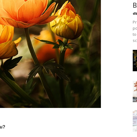
B
db
Pr
po
to
sc
iu?