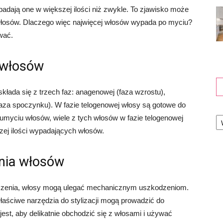
dają one w większej ilości niż zwykle. To zjawisko może
 włosów. Dlaczego więc najwięcej włosów wypada po myciu?
wać.
u włosów
składa się z trzech faz: anagenowej (faza wzrostu),
(faza spoczynku). W fazie telogenowej włosy są gotowe do
Ka
umyciu włosów, wiele z tych włosów w fazie telogenowej
zej ilości wypadających włosów.
nia włosów
szenia, włosy mogą ulegać mechanicznym uszkodzeniom.
właściwe narzędzia do stylizacji mogą prowadzić do
est, aby delikatnie obchodzić się z włosami i używać