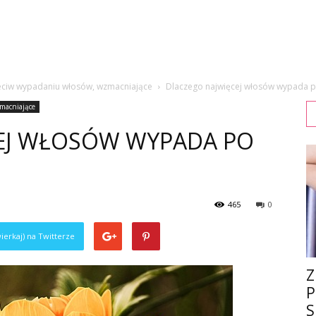
eciw wypadaniu włosów, wzmacniające
Dlaczego najwięcej włosów wypada p
macniające
EJ WŁOSÓW WYPADA PO
465
0
ierkaj) na Twitterze
Z
P
S