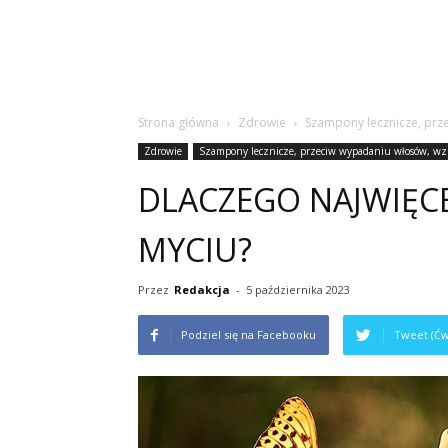
Strona główna
Zdrowie
Szampony lecznicze, prz
Zdrowie
Szampony lecznicze, przeciw wypadaniu włosów, wz
DLACZEGO NAJWIĘC
MYCIU?
Przez
Redakcja
-
5 października 2023
Podziel się na Facebooku
Tweet (Ćw