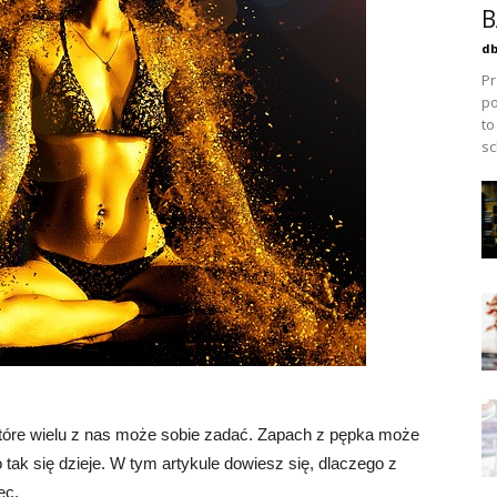
B
db
Pr
po
to
sc
które wielu z nas może sobie zadać. Zapach z pępka może
tak się dzieje. W tym artykule dowiesz się, dlaczego z
ec.