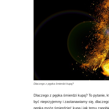
Dlaczego z pępka śmierdzi kupą?
Dlaczego z pępka śmierdzi kupą? To pytanie, 
być nieprzyjemny i zastanawiamy się, dlaczego 
pępka może śmierdzieć kupą i jak temu zapobi