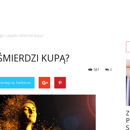
go z pępka śmierdzi kupą?
ŚMIERDZI KUPĄ?
537
0
ierkaj) na Twitterze
Z
P
S