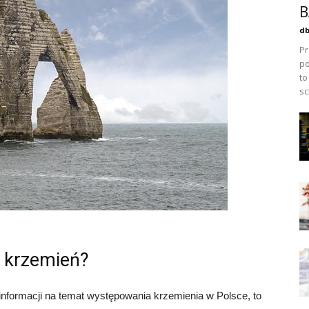
B
db
Pr
po
to
sc
 krzemień?
z informacji na temat występowania krzemienia w Polsce, to