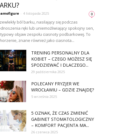
ARKU?
amofigure
-
4 listopada 2025
0
zewlekły ból barku, nasilający się podczas
dnoszenia ręki lub uniemożliwiający spokojny sen,
 typowy objaw zespołu ciasnoty podbarkowej. To
horzenie, znane również jako ciasnota...
TRENING PERSONALNY DLA
KOBIET – CZEGO MOŻESZ SIĘ
SPODZIEWAĆ I DLACZEGO...
29 października 2025
POLECANY FRYZJER WE
WROCŁAWIU – GDZIE ZNAJDĘ?
5 września 2025
5 OZNAK, ŻE CZAS ZMIENIĆ
GABINET STOMATOLOGICZNY
– KOMFORT PACJENTA MA...
26 czerwca 2025