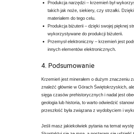
Produkcja narzędzi – krzemień był wykorzy
takich jak noże, siekiery, czy strzałki. Dzię
materiałem do tego celu.
Produkcja biżuterii – dzięki swojej pięknej 
wykorzystywane do produkcji biżuterii.
Przemysł elektroniczny – krzemień jest po
innych elementów elektronicznych.
4. Podsumowanie
Krzemień jest minerałem o dużym znaczeniu za
znaleźć głównie w Górach Świętokrzyskich, ale
sięga czasów prehistorycznych i nadal jest ob
geologia lub historia, to warto odwiedzić stan
przeszłość była związana z wydobyciem i wyk
Jeśli masz jakiekolwiek pytania na temat wyst
Skontaktuj się ze mną, a postaram się udzielić 