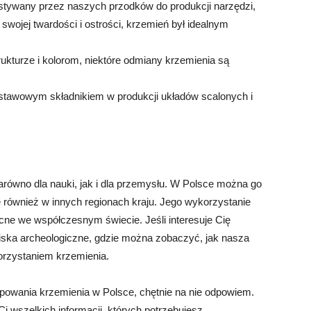
stywany przez naszych przodków do produkcji narzędzi,
ki swojej twardości i ostrości, krzemień był idealnym
strukturze i kolorom, niektóre odmiany krzemienia są
dstawowym składnikiem w produkcji układów scalonych i
równo dla nauki, jak i dla przemysłu. W Polsce można go
 również w innych regionach kraju. Jego wykorzystanie
ecne we współczesnym świecie. Jeśli interesuje Cię
owiska archeologiczne, gdzie można zobaczyć, jak nasza
orzystaniem krzemienia.
ępowania krzemienia w Polsce, chętnie na nie odpowiem.
Ci wszelkich informacji, których potrzebujesz.