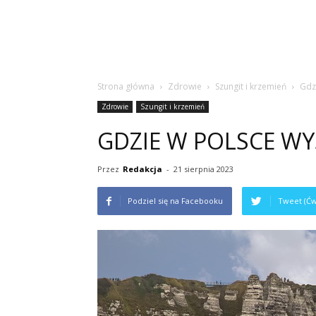
Strona główna
Zdrowie
Szungit i krzemień
Gdz
Zdrowie
Szungit i krzemień
GDZIE W POLSCE WY
Przez
Redakcja
-
21 sierpnia 2023
Podziel się na Facebooku
Tweet (Ćw