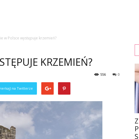
ie w Polsce występuje krzemień?
STĘPUJE KRZEMIEŃ?
556
0
ierkaj) na Twitterze
Z
P
S