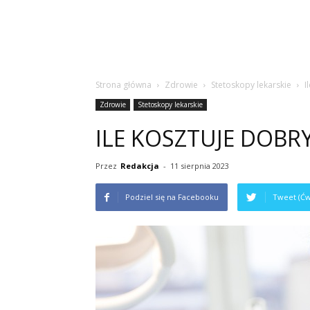
Strona główna
Zdrowie
Stetoskopy lekarskie
I
Zdrowie
Stetoskopy lekarskie
ILE KOSZTUJE DOBR
Przez
Redakcja
-
11 sierpnia 2023
Podziel się na Facebooku
Tweet (Ćw