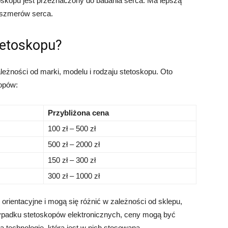
oskopu jest przeznaczony do badania serca. Ma lepszą
 szmerów serca.
tetoskopu?
eżności od marki, modelu i rodzaju stetoskopu. Oto
kopów:
Przybliżona cena
100 zł – 500 zł
500 zł – 2000 zł
150 zł – 300 zł
300 zł – 1000 zł
rientacyjne i mogą się różnić w zależności od sklepu,
zypadku stetoskopów elektronicznych, ceny mogą być
echnologię, która jest w nich stosowana.