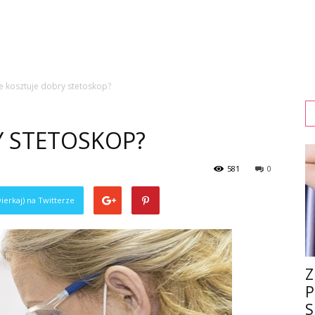
le kosztuje dobry stetoskop?
Y STETOSKOP?
581
0
ierkaj) na Twitterze
Z
P
S