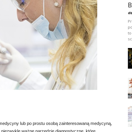
B
db
Pr
po
to
sc
em medycyny lub po prostu osobą zainteresowaną medycyną,
o niezwykle ważne narzędzie diagnostyczne, które