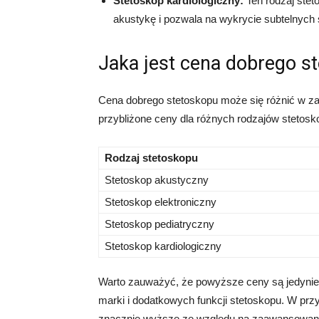
Stetoskop kardiologiczny:
Ten rodzaj stet
akustykę i pozwala na wykrycie subtelnych
Jaka jest cena dobrego s
Cena dobrego stetoskopu może się różnić w zal
przybliżone ceny dla różnych rodzajów stetos
Rodzaj stetoskopu
Stetoskop akustyczny
Stetoskop elektroniczny
Stetoskop pediatryczny
Stetoskop kardiologiczny
Warto zauważyć, że powyższe ceny są jedynie o
marki i dodatkowych funkcji stetoskopu. W pr
znacznie wyższe ze względu na zaawansowaną t