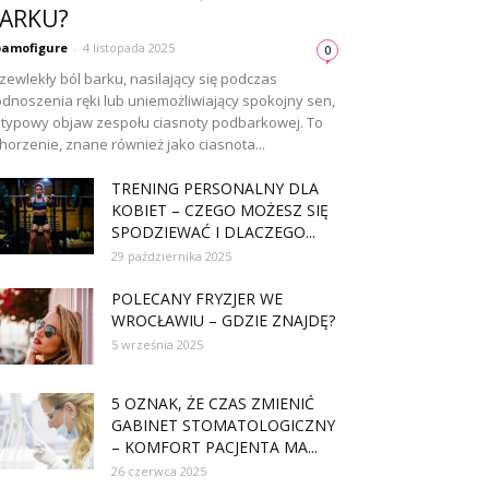
ARKU?
amofigure
-
4 listopada 2025
0
zewlekły ból barku, nasilający się podczas
dnoszenia ręki lub uniemożliwiający spokojny sen,
 typowy objaw zespołu ciasnoty podbarkowej. To
horzenie, znane również jako ciasnota...
TRENING PERSONALNY DLA
KOBIET – CZEGO MOŻESZ SIĘ
SPODZIEWAĆ I DLACZEGO...
29 października 2025
POLECANY FRYZJER WE
WROCŁAWIU – GDZIE ZNAJDĘ?
5 września 2025
5 OZNAK, ŻE CZAS ZMIENIĆ
GABINET STOMATOLOGICZNY
– KOMFORT PACJENTA MA...
26 czerwca 2025