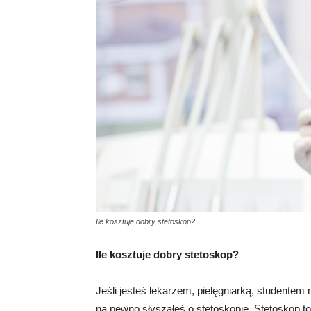
Ile kosztuje dobry stetoskop?
Ile kosztuje dobry stetoskop?
Jeśli jesteś lekarzem, pielęgniarką, student
na pewno słyszałeś o stetoskopie. Stetoskop t