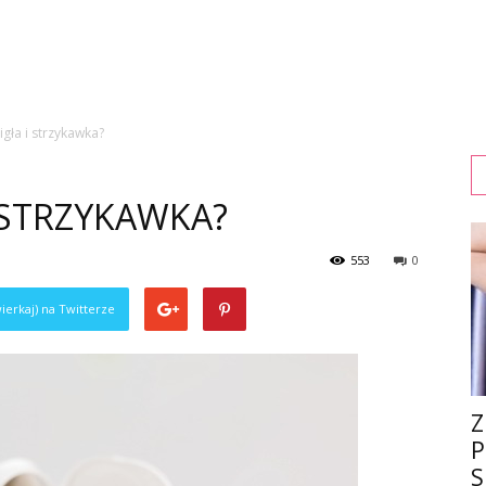
 igła i strzykawka?
I STRZYKAWKA?
553
0
ierkaj) na Twitterze
Z
P
S