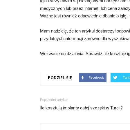
Igła i strzykawka są niezbędnymi narzędziami
medycznych lub przez internet. Ich cena zależy 
Ważne jest również odpowiednie dbanie o igłę 
Mam nadzieję, że ten artykuł dostarczył odpowied
przydatnych informacji zarówno dla wyszukiwarek
Wezwanie do działania: Sprawdź, ile kosztuje ig
PODZIEL SIĘ
Facebook
Twit
Poprzedni artykuł
Ile kosztują implanty całej szczęki w Turcji?