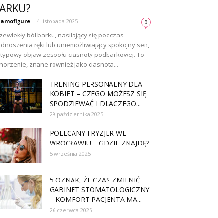
ARKU?
amofigure
-
4 listopada 2025
0
zewlekły ból barku, nasilający się podczas
dnoszenia ręki lub uniemożliwiający spokojny sen,
 typowy objaw zespołu ciasnoty podbarkowej. To
horzenie, znane również jako ciasnota...
TRENING PERSONALNY DLA
KOBIET – CZEGO MOŻESZ SIĘ
SPODZIEWAĆ I DLACZEGO...
29 października 2025
POLECANY FRYZJER WE
WROCŁAWIU – GDZIE ZNAJDĘ?
5 września 2025
5 OZNAK, ŻE CZAS ZMIENIĆ
GABINET STOMATOLOGICZNY
– KOMFORT PACJENTA MA...
26 czerwca 2025