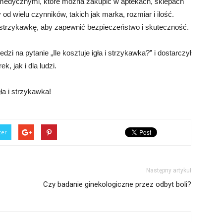
 medycznymi, które można zakupić w aptekach, sklepach
od wielu czynników, takich jak marka, rozmiar i ilość.
i strzykawkę, aby zapewnić bezpieczeństwo i skuteczność.
zi na pytanie „Ile kosztuje igła i strzykawka?” i dostarczył
, jak i dla ludzi.
ła i strzykawka!
ter
Następny artykuł
Czy badanie ginekologiczne przez odbyt boli?