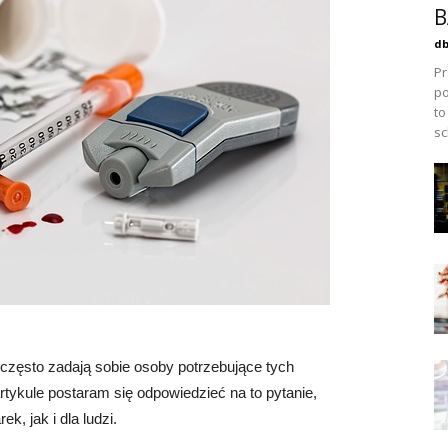
B
db
Pr
po
to
sc
re często zadają sobie osoby potrzebujące tych
kule postaram się odpowiedzieć na to pytanie,
k, jak i dla ludzi.