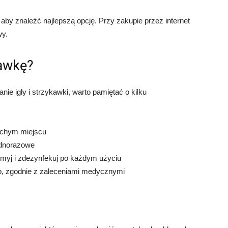
aby znaleźć najlepszą opcję. Przy zakupie przez internet
wy.
kawkę?
e igły i strzykawki, warto pamiętać o kilku
suchym miejscu
jednorazowe
 umyj i zdezynfekuj po każdym użyciu
b, zgodnie z zaleceniami medycznymi