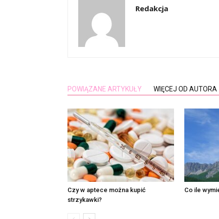
Redakcja
POWIĄZANE ARTYKUŁY
WIĘCEJ OD AUTORA
Czy w aptece można kupić
Co ile wymie
strzykawki?