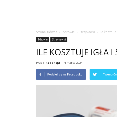
Strona główna
Zdrowie
Strzykawki
Ile kosztuje
Zdrowie
Strzykawki
ILE KOSZTUJE IGŁA 
Przez
Redakcja
-
4 marca 2024
Podziel się na Facebooku
Tweet (Ćw