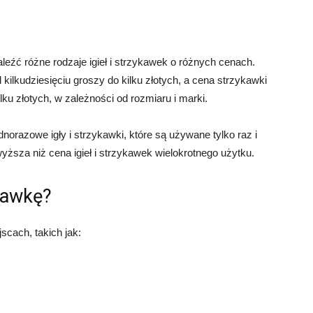
źć różne rodzaje igieł i strzykawek o różnych cenach.
kilkudziesięciu groszy do kilku złotych, a cena strzykawki
lku złotych, w zależności od rozmiaru i marki.
norazowe igły i strzykawki, które są używane tylko raz i
ższa niż cena igieł i strzykawek wielokrotnego użytku.
ykawkę?
scach, takich jak: