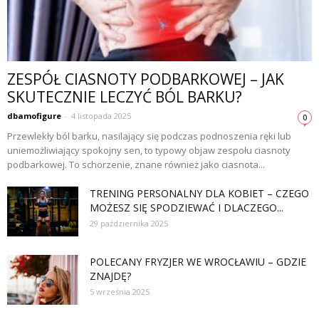
ZESPÓŁ CIASNOTY PODBARKOWEJ – JAK
SKUTECZNIE LECZYĆ BÓL BARKU?
dbamofigure
-
4 listopada 2025
0
Przewlekły ból barku, nasilający się podczas podnoszenia ręki lub
uniemożliwiający spokojny sen, to typowy objaw zespołu ciasnoty
podbarkowej. To schorzenie, znane również jako ciasnota...
TRENING PERSONALNY DLA KOBIET – CZEGO
MOŻESZ SIĘ SPODZIEWAĆ I DLACZEGO...
29 października 2025
POLECANY FRYZJER WE WROCŁAWIU – GDZIE
ZNAJDĘ?
5 września 2025