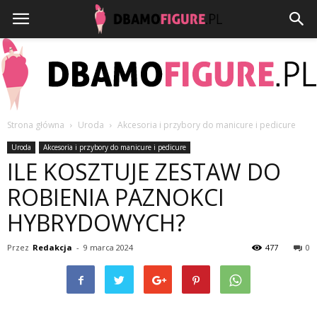
Strona główna
Uroda
Akcesoria i przybory do manicure i pedicure
Dbamofigure.pl
Uroda
Akcesoria i przybory do manicure i pedicure
ILE KOSZTUJE ZESTAW DO
ROBIENIA PAZNOKCI
HYBRYDOWYCH?
Przez
Redakcja
-
9 marca 2024
477
0