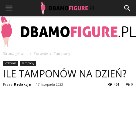
Strona główna
Zdrowie
Tampony
Dbamofigure.pl
Zdrowie
Tampony
ILE TAMPONÓW NA DZIEŃ?
Przez
Redakcja
-
17 listopada 2023
451
0