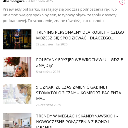
dbamofigure
-
4 listopada 2025
0
Przewlekły ból barku, nasilający się podczas podnoszenia ręki lub
uniemożliwiający spokojny sen, to typowy objaw zespołu ciasnoty
podbarkowej. To schorzenie, znane również jako ciasnota...
TRENING PERSONALNY DLA KOBIET – CZEGO
MOŻESZ SIĘ SPODZIEWAĆ I DLACZEGO...
29 października 2025
POLECANY FRYZJER WE WROCŁAWIU – GDZIE
ZNAJDĘ?
5 września 2025
5 OZNAK, ŻE CZAS ZMIENIĆ GABINET
STOMATOLOGICZNY – KOMFORT PACJENTA
MA...
26 czerwca 2025
TRENDY W MEBLACH SKANDYNAWSKICH –
NOWOCZESNE POŁĄCZENIA Z BOHO I
JAPANDI