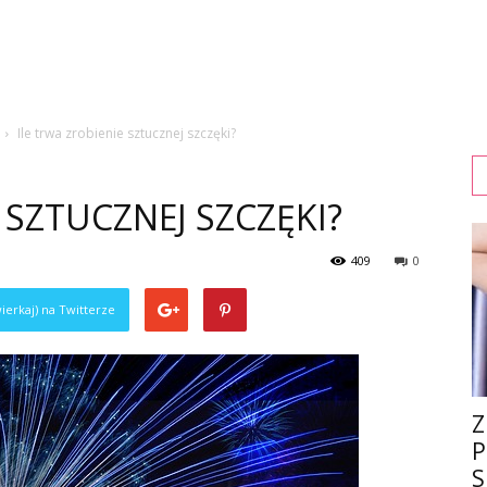
Ile trwa zrobienie sztucznej szczęki?
 SZTUCZNEJ SZCZĘKI?
409
0
ierkaj) na Twitterze
Z
P
S