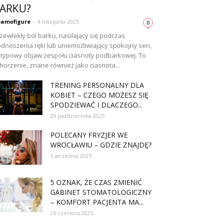
ARKU?
amofigure
-
4 listopada 2025
0
zewlekły ból barku, nasilający się podczas
dnoszenia ręki lub uniemożliwiający spokojny sen,
 typowy objaw zespołu ciasnoty podbarkowej. To
horzenie, znane również jako ciasnota...
TRENING PERSONALNY DLA
KOBIET – CZEGO MOŻESZ SIĘ
SPODZIEWAĆ I DLACZEGO...
29 października 2025
POLECANY FRYZJER WE
WROCŁAWIU – GDZIE ZNAJDĘ?
5 września 2025
5 OZNAK, ŻE CZAS ZMIENIĆ
GABINET STOMATOLOGICZNY
– KOMFORT PACJENTA MA...
26 czerwca 2025