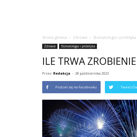
Strona główna
Zdrowie
Stomatologia i protetyka
Zdrowie
Stomatologia i protetyka
ILE TRWA ZROBIENIE
Przez
Redakcja
-
28 października 2023
Podziel się na Facebooku
Tweet (Ćw