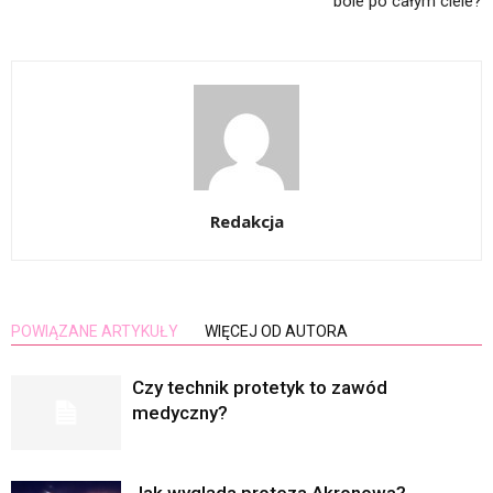
bóle po całym ciele?
Redakcja
POWIĄZANE ARTYKUŁY
WIĘCEJ OD AUTORA
Czy technik protetyk to zawód
medyczny?
Jak wygląda proteza Akronowa?