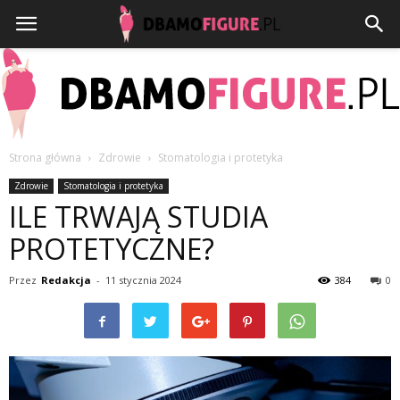
Strona główna
Zdrowie
Stomatologia i protetyka
Dbamofigure.pl
Zdrowie
Stomatologia i protetyka
ILE TRWAJĄ STUDIA
PROTETYCZNE?
Przez
Redakcja
-
11 stycznia 2024
384
0