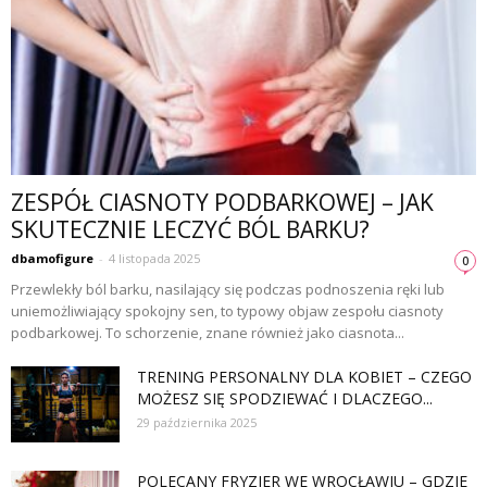
ZESPÓŁ CIASNOTY PODBARKOWEJ – JAK
SKUTECZNIE LECZYĆ BÓL BARKU?
dbamofigure
-
4 listopada 2025
0
Przewlekły ból barku, nasilający się podczas podnoszenia ręki lub
uniemożliwiający spokojny sen, to typowy objaw zespołu ciasnoty
podbarkowej. To schorzenie, znane również jako ciasnota...
TRENING PERSONALNY DLA KOBIET – CZEGO
MOŻESZ SIĘ SPODZIEWAĆ I DLACZEGO...
29 października 2025
POLECANY FRYZJER WE WROCŁAWIU – GDZIE