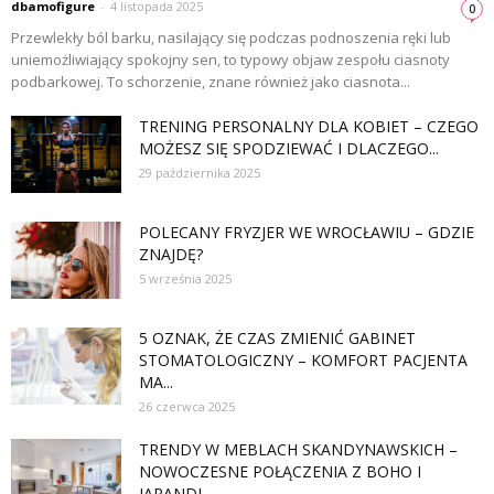
dbamofigure
-
4 listopada 2025
0
Przewlekły ból barku, nasilający się podczas podnoszenia ręki lub
uniemożliwiający spokojny sen, to typowy objaw zespołu ciasnoty
podbarkowej. To schorzenie, znane również jako ciasnota...
TRENING PERSONALNY DLA KOBIET – CZEGO
MOŻESZ SIĘ SPODZIEWAĆ I DLACZEGO...
29 października 2025
POLECANY FRYZJER WE WROCŁAWIU – GDZIE
ZNAJDĘ?
5 września 2025
5 OZNAK, ŻE CZAS ZMIENIĆ GABINET
STOMATOLOGICZNY – KOMFORT PACJENTA
MA...
26 czerwca 2025
TRENDY W MEBLACH SKANDYNAWSKICH –
NOWOCZESNE POŁĄCZENIA Z BOHO I
JAPANDI