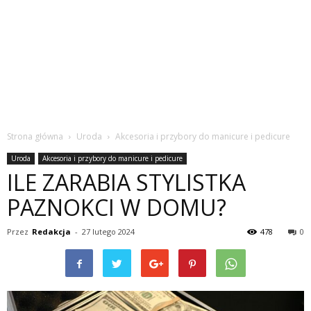
Strona główna
Uroda
Akcesoria i przybory do manicure i pedicure
Uroda
Akcesoria i przybory do manicure i pedicure
ILE ZARABIA STYLISTKA
PAZNOKCI W DOMU?
Przez
Redakcja
-
27 lutego 2024
478
0