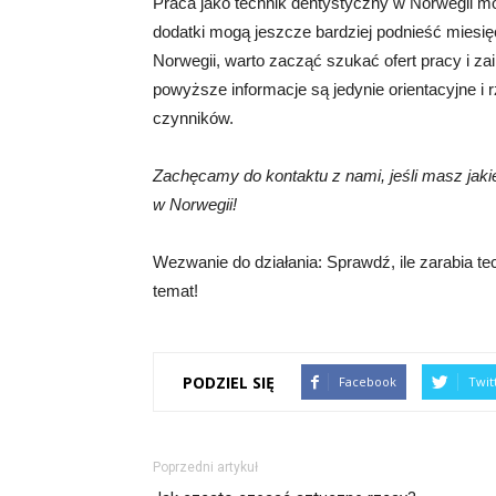
Praca jako technik dentystyczny w Norwegii mo
dodatki mogą jeszcze bardziej podnieść miesię
Norwegii, warto zacząć szukać ofert pracy i z
powyższe informacje są jedynie orientacyjne i 
czynników.
Zachęcamy do kontaktu z nami, jeśli masz jaki
w Norwegii!
Wezwanie do działania: Sprawdź, ile zarabia te
temat!
PODZIEL SIĘ
Facebook
Twit
Poprzedni artykuł