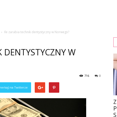
Ile zarabia technik dentystyczny w Norwegii?
IK DENTYSTYCZNY W
716
0
ierkaj) na Twitterze
Z
P
S