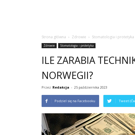
Strona główna
Zdrowie
Stomatologia i protetyka
Zdrowie
Stomatologia i protetyka
ILE ZARABIA TECHN
NORWEGII?
Przez
Redakcja
-
25 października 2023
Podziel się na Facebooku
Tweet (Ćw