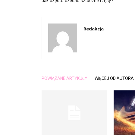
Jak często czesać sztuczne rzęsy?
Redakcja
POWIĄZANE ARTYKUŁY
WIĘCEJ OD AUTORA