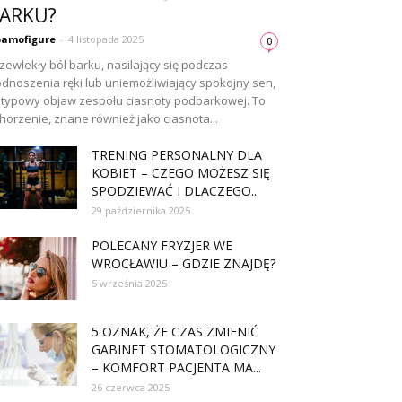
ARKU?
amofigure
-
4 listopada 2025
0
zewlekły ból barku, nasilający się podczas
dnoszenia ręki lub uniemożliwiający spokojny sen,
 typowy objaw zespołu ciasnoty podbarkowej. To
horzenie, znane również jako ciasnota...
TRENING PERSONALNY DLA
KOBIET – CZEGO MOŻESZ SIĘ
SPODZIEWAĆ I DLACZEGO...
29 października 2025
POLECANY FRYZJER WE
WROCŁAWIU – GDZIE ZNAJDĘ?
5 września 2025
5 OZNAK, ŻE CZAS ZMIENIĆ
GABINET STOMATOLOGICZNY
– KOMFORT PACJENTA MA...
26 czerwca 2025