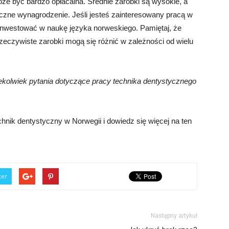
że być bardzo opłacalna. Średnie zarobki są wysokie, a
czne wynagrodzenie. Jeśli jesteś zainteresowany pracą w
ainwestować w naukę języka norweskiego. Pamiętaj, że
rzeczywiste zarobki mogą się różnić w zależności od wielu
ekolwiek pytania dotyczące pracy technika dentystycznego
chnik dentystyczny w Norwegii i dowiedz się więcej na ten
ter
Następny artykuł