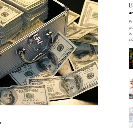
B
db
Pr
po
to
sc
?