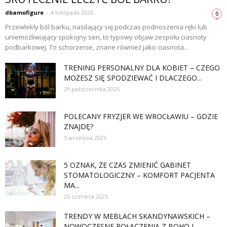
dbamofigure
-
4 listopada 2025
0
Przewlekły ból barku, nasilający się podczas podnoszenia ręki lub
uniemożliwiający spokojny sen, to typowy objaw zespołu ciasnoty
podbarkowej. To schorzenie, znane również jako ciasnota...
TRENING PERSONALNY DLA KOBIET – CZEGO
MOŻESZ SIĘ SPODZIEWAĆ I DLACZEGO...
29 października 2025
POLECANY FRYZJER WE WROCŁAWIU – GDZIE
ZNAJDĘ?
5 września 2025
5 OZNAK, ŻE CZAS ZMIENIĆ GABINET
STOMATOLOGICZNY – KOMFORT PACJENTA
MA...
26 czerwca 2025
TRENDY W MEBLACH SKANDYNAWSKICH –
NOWOCZESNE POŁĄCZENIA Z BOHO I