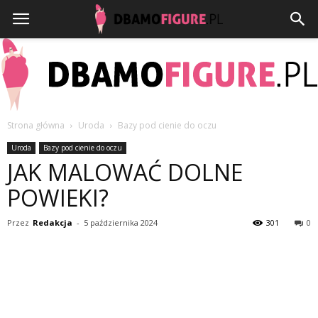
Strona główna
Uroda
Bazy pod cienie do oczu
Dbamofigure.pl
Uroda
Bazy pod cienie do oczu
JAK MALOWAĆ DOLNE
POWIEKI?
Przez
Redakcja
-
5 października 2024
301
0