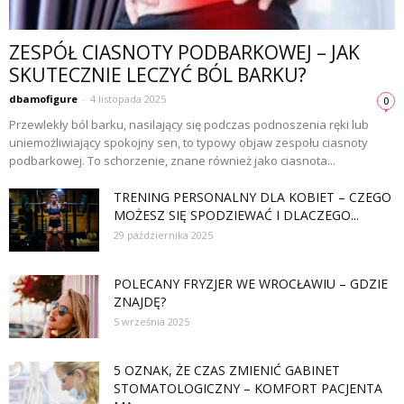
ZESPÓŁ CIASNOTY PODBARKOWEJ – JAK
SKUTECZNIE LECZYĆ BÓL BARKU?
dbamofigure
-
4 listopada 2025
0
Przewlekły ból barku, nasilający się podczas podnoszenia ręki lub
uniemożliwiający spokojny sen, to typowy objaw zespołu ciasnoty
podbarkowej. To schorzenie, znane również jako ciasnota...
TRENING PERSONALNY DLA KOBIET – CZEGO
MOŻESZ SIĘ SPODZIEWAĆ I DLACZEGO...
29 października 2025
POLECANY FRYZJER WE WROCŁAWIU – GDZIE
ZNAJDĘ?
5 września 2025
5 OZNAK, ŻE CZAS ZMIENIĆ GABINET
STOMATOLOGICZNY – KOMFORT PACJENTA