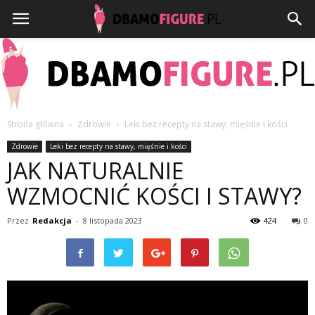
Strona główna
Zdrowie
Leki bez recepty na stawy, mięśnie i kości
Dbamofigure.pl
Zdrowie
Leki bez recepty na stawy, mięśnie i kości
JAK NATURALNIE
WZMOCNIĆ KOŚCI I STAWY?
Przez
Redakcja
-
8 listopada 2023
424
0