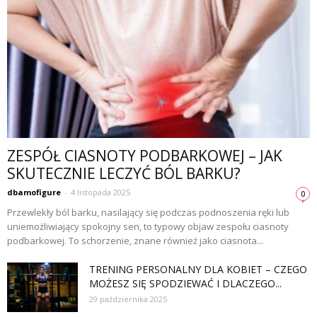
ZESPÓŁ CIASNOTY PODBARKOWEJ – JAK
SKUTECZNIE LECZYĆ BÓL BARKU?
dbamofigure
-
4 listopada 2025
0
Przewlekły ból barku, nasilający się podczas podnoszenia ręki lub
uniemożliwiający spokojny sen, to typowy objaw zespołu ciasnoty
podbarkowej. To schorzenie, znane również jako ciasnota...
TRENING PERSONALNY DLA KOBIET – CZEGO
MOŻESZ SIĘ SPODZIEWAĆ I DLACZEGO...
29 października 2025