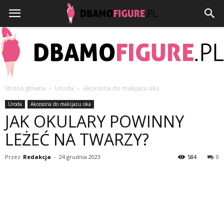
Strona główna
Uroda
Akcesoria do makijażu oka
Dbamofigure.pl
Uroda
Akcesoria do makijażu oka
JAK OKULARY POWINNY
LEŻEĆ NA TWARZY?
Przez
Redakcja
-
24 grudnia 2023
584
0