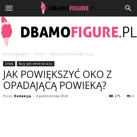
Strona główna
Uroda
Bazy pod cienie do oczu
Dbamofigure.pl
Uroda
Bazy pod cienie do oczu
JAK POWIĘKSZYĆ OKO Z
OPADAJĄCĄ POWIEKĄ?
Przez
Redakcja
-
4 października 2024
275
0