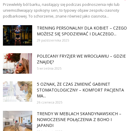
Przewlekły ból barku, nasilający się podczas podnoszenia ręki lub
uniemożliwiający spokojny sen, to typowy objaw zespołu ciasnoty
podbarkowej. To schorzenie, znane również jako ciasnota...
TRENING PERSONALNY DLA KOBIET – CZEGO
MOŻESZ SIĘ SPODZIEWAĆ I DLACZEGO...
29 października 2025
POLECANY FRYZJER WE WROCŁAWIU – GDZIE
ZNAJDĘ?
5 września 2025
5 OZNAK, ŻE CZAS ZMIENIĆ GABINET
STOMATOLOGICZNY – KOMFORT PACJENTA
MA...
26 czerwca 2025
TRENDY W MEBLACH SKANDYNAWSKICH –
NOWOCZESNE POŁĄCZENIA Z BOHO I
JAPANDI