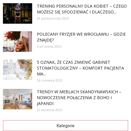
TRENING PERSONALNY DLA KOBIET – CZEGO
MOŻESZ SIĘ SPODZIEWAĆ I DLACZEGO...
29 października 2025
POLECANY FRYZJER WE WROCŁAWIU – GDZIE
ZNAJDĘ?
5 września 2025
5 OZNAK, ŻE CZAS ZMIENIĆ GABINET
STOMATOLOGICZNY – KOMFORT PACJENTA
MA...
26 czerwca 2025
TRENDY W MEBLACH SKANDYNAWSKICH –
NOWOCZESNE POŁĄCZENIA Z BOHO I
JAPANDI
22 kwietnia 2025
Kategorie