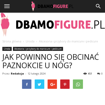
Strona główna
Uroda
Akcesoria i przybory do manicure i pedicure
Dbamofigure.pl
Uroda
Akcesoria i przybory do manicure i pedicure
JAK POWINNO SIĘ OBCINAĆ
PAZNOKCIE U NÓG?
Przez
Redakcja
-
12 lutego 2024
451
0