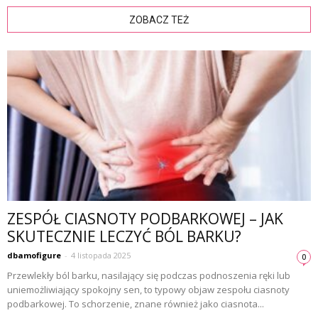
ZOBACZ TEŻ
ZESPÓŁ CIASNOTY PODBARKOWEJ – JAK
SKUTECZNIE LECZYĆ BÓL BARKU?
dbamofigure
-
4 listopada 2025
0
Przewlekły ból barku, nasilający się podczas podnoszenia ręki lub
uniemożliwiający spokojny sen, to typowy objaw zespołu ciasnoty
podbarkowej. To schorzenie, znane również jako ciasnota...