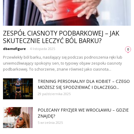
ZESPÓŁ CIASNOTY PODBARKOWEJ – JAK
SKUTECZNIE LECZYĆ BÓL BARKU?
dbamofigure
-
4 listopada 2025
0
Przewlekły ból barku, nasilający się podczas podnoszenia ręki lub
uniemożliwiający spokojny sen, to typowy objaw zespołu ciasnoty
podbarkowej. To schorzenie, znane również jako ciasnota...
TRENING PERSONALNY DLA KOBIET – CZEGO
MOŻESZ SIĘ SPODZIEWAĆ I DLACZEGO...
29 października 2025
POLECANY FRYZJER WE WROCŁAWIU – GDZIE
ZNAJDĘ?
5 września 2025