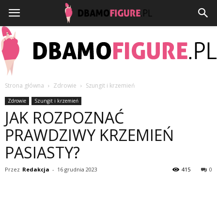
Strona główna
Zdrowie
Szungit i krzemień
Dbamofigure.pl
Zdrowie
Szungit i krzemień
JAK ROZPOZNAĆ
PRAWDZIWY KRZEMIEŃ
PASIASTY?
Przez
Redakcja
-
16 grudnia 2023
415
0